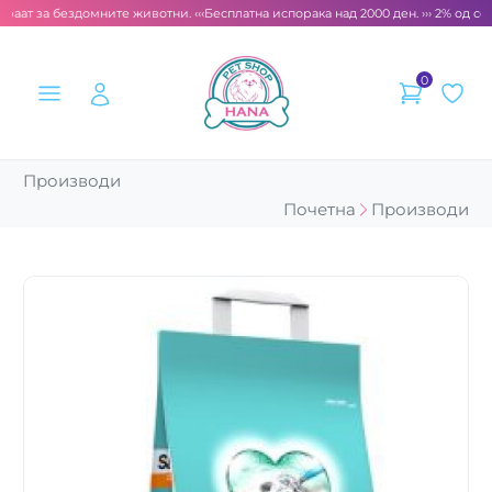
раат за бездомните животни. ‹‹‹
Бесплатна испорака над 2000 ден. ››› 2% од сек
0
Производи
Почетна
Производи