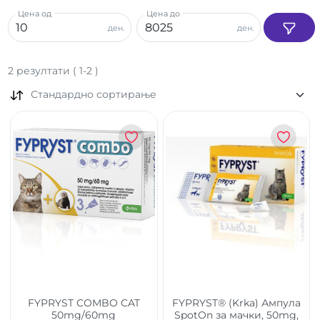
Цена од
Цена до
ден.
ден.
2
резултати
(
1
-
2
)
Стандардно сортирање
FYPRYST COMBO CAT
FYPRYST® (Krka) Ампула
50mg/60mg
SpotOn за мачки, 50mg,