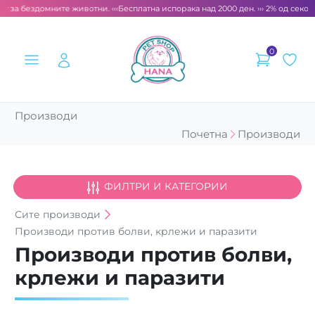
т за бездомните животни. ‹‹‹
Бесплатна испорака над 2000 ден. ››› 2% од секоја
0
Производи
Почетна
Производи
ФИЛТРИ И КАТЕГОРИИ
Сите
производи
Производи против болви, крлежи и паразити
Производи против болви,
крлежи и паразити