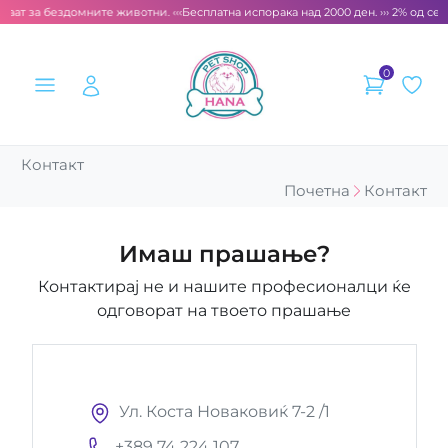
раат за бездомните животни. ‹‹‹
Бесплатна испорака над 2000 ден. ››› 2% од сек
0
Контакт
Почетна
Контакт
Имаш прашање?
Контактирај не и нашите професионалци ќе
одговорат на твоето прашање
Ул. Коста Новаковиќ 7-2 /1
+389 74 224 107