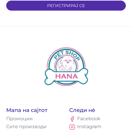
РЕГИСТРИРАЈ СЕ
Мапа на сајтот
Следи нè
Промоции
Facebook
Сите производи
Instagram