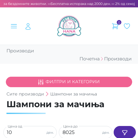
т за бездомните животни. ‹‹‹
Бесплатна испорака над 2000 ден. ››› 2% од секоја
0
Производи
Почетна
Производи
ФИЛТРИ И КАТЕГОРИИ
Сите
производи
Шампони за мачиња
Шампони за мачиња
Цена од
Цена до
ден.
ден.