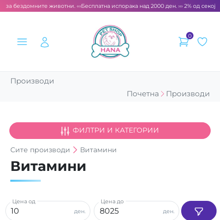
т за бездомните животни. ‹‹‹
Бесплатна испорака над 2000 ден. ››› 2% од секоја 
0
Производи
Почетна
Производи
ФИЛТРИ И КАТЕГОРИИ
Сите
производи
Витамини
Витамини
Цена од
Цена до
ден.
ден.