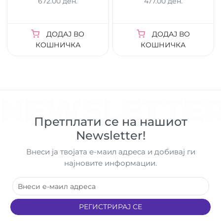
672.00 ден.
477.00 ден.
ДОДАЈ ВО
ДОДАЈ ВО
КОШНИЧКА
КОШНИЧКА
NEWSLETTE
Претплати се на нашиот
Newsletter!
Внеси ја твојата е-маил адреса и добивај ги
најновите информации.
РЕГИСТРИРАЈ СЕ