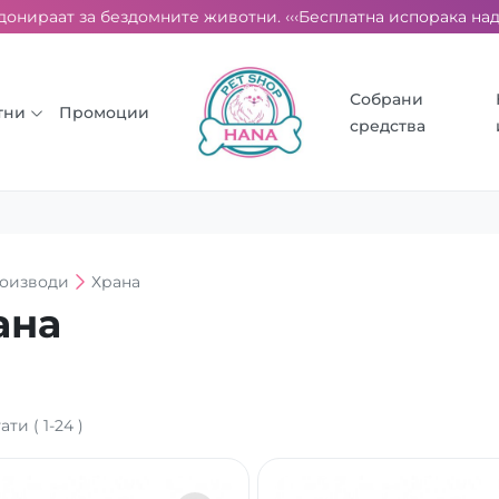
раат за бездомните животни. ‹‹‹
Бесплатна испорака над 2000 
Собрани
тни
Промоции
средства
оизводи
Храна
ана
тати
(
1
-
24
)