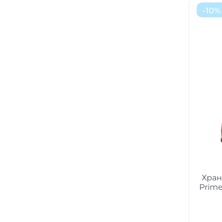
-
10
%
Хран
Prim