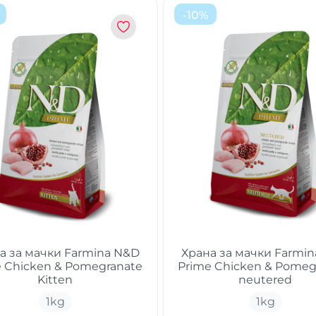
-
10
%
а за мачки Farmina N&D
Храна за мачки Farmi
e Chickеn & Pomegranate
Prime Chickеn & Pomeg
Kitten
neutered
1
kg
1
kg