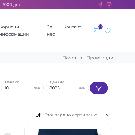
ден. ››› 2% од секоја сметка се донираат за бездомните живот
Корисни
За
Контакт
0
информации
нас
Почетна
Производи
Цена од
Цена до
ден.
ден.
Стандардно сортирање