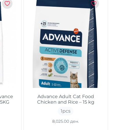
dvance
Advance Adult Cat Food
 15KG
Chicken and Rice – 15 kg
1
pcs
8,025.00 ден.