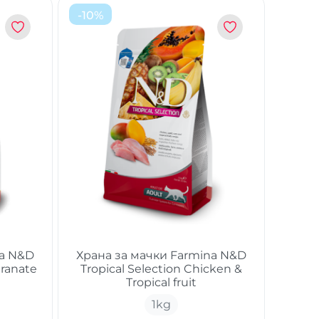
-
10
%
na N&D
Храна за мачки Farmina N&D
ranate
Tropical Selection Chicken &
Tropical fruit
1
kg