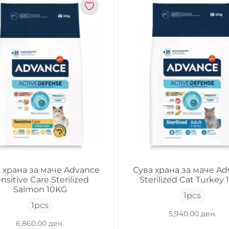
 храна за маче Advance
Сува храна за маче A
nsitive Care Sterilized
Sterilized Cat Turkey
Salmon 10KG
1
pcs
1
pcs
5,940.00 ден.
6,860.00 ден.