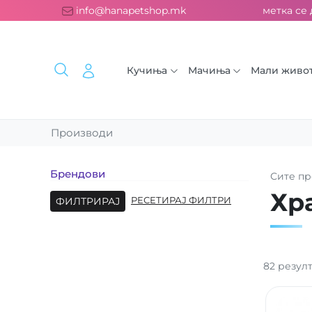
атна испорака над 2000 ден. ››› 2% од секоја сметка се дони
info@hanapetshop.mk
Кучиња
Мачиња
Мали живо
Производи
Брендови
Сите
пр
Хр
ФИЛТРИРАЈ
РЕСЕТИРАЈ ФИЛТРИ
82
резул