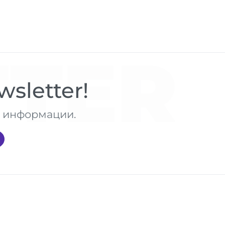
TER
sletter!
те информации.