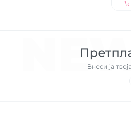
NEW
Претпла
Внеси ја твој