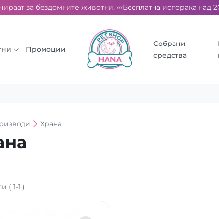
ираат за бездомните животни. ‹‹‹
Бесплатна испорака над 2000
Собрани
тни
Промоции
средства
оизводи
Храна
ана
ти
(
1
-
1
)