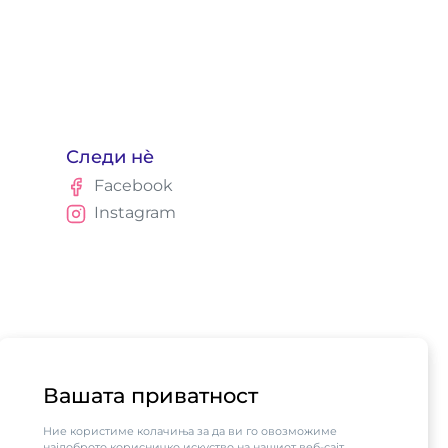
Следи нè
Facebook
Instagram
Вашата приватност
Ние користиме колачиња за да ви го овозможиме
најдоброто корисничко искуство на нашиот веб-сајт