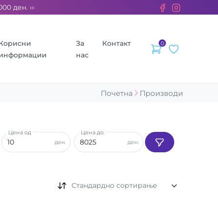
 ден. ››› 2% од секоја сметка се донираат за бездомните живо
Корисни
За
Контакт
0
информации
нас
Почетна
Производи
Цена од
Цена до
ден.
ден.
Стандардно сортирање