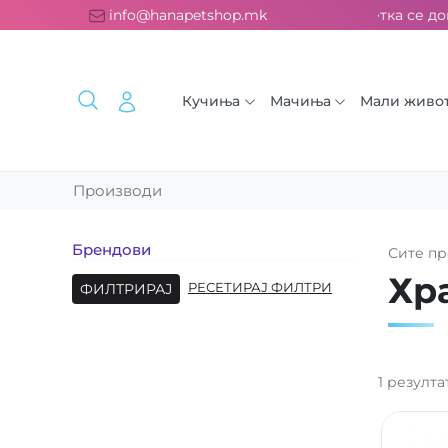
латна испорака над 2000 ден. ››› 2% од секоја сметка се дон
info@hanapetshop.mk
Кучиња
Мачиња
Мали живо
Производи
Брендови
Сите
пр
Хр
ФИЛТРИРАЈ
РЕСЕТИРАЈ ФИЛТРИ
1
резулта