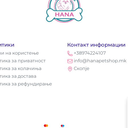
итики
Контакт информации
ви на користење
+38974224107
тика за приватност
info@hanapetshop.mk
тика за колачиња
Скопје
тика за достава
тика за рефундирање