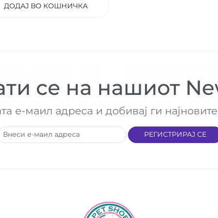
ДОДАЈ ВО КОШНИЧКА
SLET
ти се на нашиот New
ата е-маил адреса и добивај ги најнови
РЕГИСТРИРАЈ СЕ