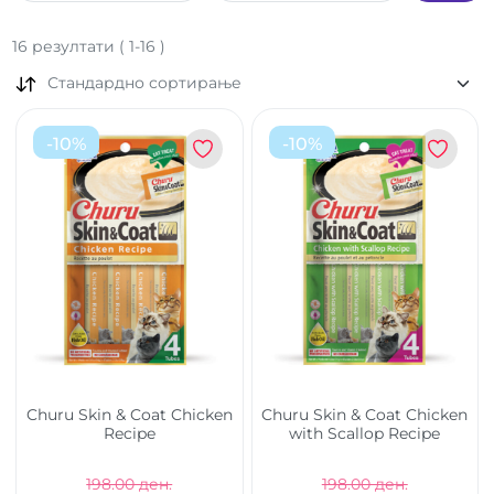
16
резултати
(
1
-
16
)
Стандардно сортирање
-
10
%
-
10
%
Churu Skin & Coat Chicken
Churu Skin & Coat Chicken
Recipe
with Scallop Recipe
198.00 ден.
198.00 ден.