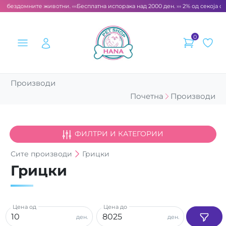
 бездомните животни. ‹‹‹
Бесплатна испорака над 2000 ден. ››› 2% од секоја смет
0
Производи
Почетна
Производи
ФИЛТРИ И КАТЕГОРИИ
Сите
производи
Грицки
Грицки
Цена од
Цена до
ден.
ден.