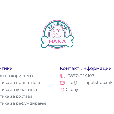
итики
Контакт информации
ви на користење
+38974224107
тика за приватност
info@hanapetshop.mk
тика за колачиња
Скопје
тика за достава
тика за рефундирање