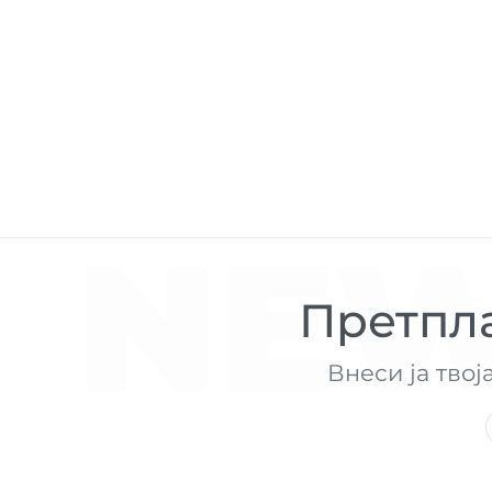
NEW
Претпла
Внеси ја твој