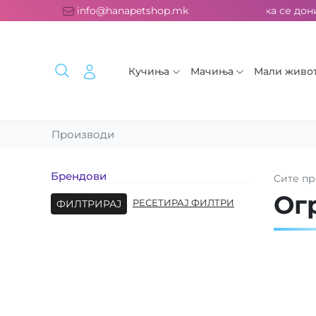
атна испорака над 2000 ден. ››› 2% од секоја сметка се дони
info@hanapetshop.mk
Кучиња
Мачиња
Мали живо
Производи
Брендови
Сите
пр
Ог
ФИЛТРИРАЈ
РЕСЕТИРАЈ ФИЛТРИ