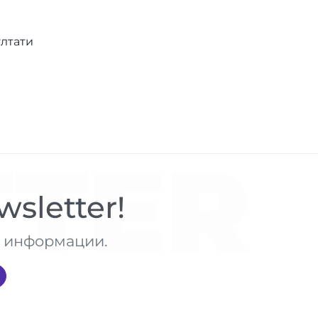
ултати
TER
sletter!
те информации.