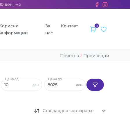
ден. ››› 2% од секоја сметка се донираат за бездомните живот
Корисни
За
Контакт
0
информации
нас
Почетна
Производи
Цена од
Цена до
ден.
ден.
Стандардно сортирање