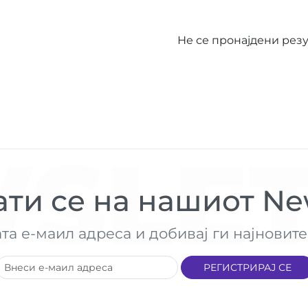
Не се пронајдени рез
SLET
ти се на нашиот New
ата е-маил адреса и добивај ги најнови
РЕГИСТРИРАЈ СЕ