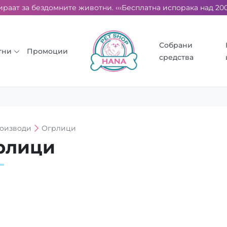
раат за бездомните животни. ‹‹‹
Бесплатна испорака над 2000 
Собрани
тни
Промоции
средства
оизводи
Огрлици
рлици