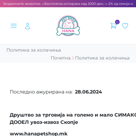
бездомните животни. ‹‹‹
Бесплатна испорака над 2000 ден. ››› 2% од секоја смет
0
Политика за колачиња
Почетна
Политика за колачиња
Последно ажурирана на:
28.06.2024
Друштво за трговија на големо и мало СИМАК
ДООЕЛ увоз-извоз Скопје
www.hanapetshop.mk