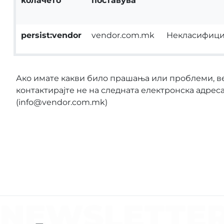
колачето
поставува
persist:vendor
vendor.com.mk
Некласифиц
Ако имате какви било прашања или проблеми, в
контактирајте не на следната електронска адреса
(info@vendor.com.mk)
NEWSLETTE