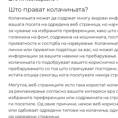
Што прават колачињата?
Колачињата можат да содржат многу видови ин
вашата посета на одредена веб страница, но најч
за чување на избраните преференции, како што с
големина на фонт, содржина на кошничката, пост
приватноста и состојба на најавување. Колачиња
лични или приватни податоци за вас, но можат д
информации за вашите навики на пребарување. В
колачињата го подобруваат вашето корисничко и
пребарувањето со тоа што спречуваат постојано 
истата опција секогаш кога посетувате некоја ст
Меѓутоа, веб страниците исто така користат кол
за рекламирање согласно вашите интереси врз 
избраните преференции или содржината на стр
ги посетиле. Од овие причини, некои веб корис
или одбиваат одредени типови на колачиња, од
од одредени страници.