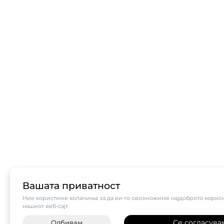
Вашата приватност
Ние користиме колачиња за да ви го овозможиме најдоброто корисн
нашиот веб-сајт
Се согласува
Одбивам