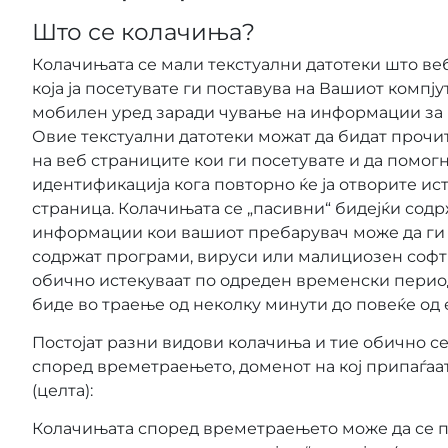
Што се колачиња?
Колачињата се мали текстуални датотеки што ве
која ја посетувате ги поставува на Вашиот компју
мобилен уред заради чување на информации за 
Овие текстуални датотеки можат да бидат прочи
на веб страниците кои ги посетувате и да помог
идентификација кога повторно ќе ја отворите ист
страница. Колачињата се „пасивни“ бидејќи содр
информации кои вашиот пребарувач може да ги 
содржат програми, вируси или малициозен софт
обично истекуваат по одреден временски период
биде во траење од неколку минути до повеќе од 
Постојат разни видови колачиња и тие обично се
според времетраењето, доменот на кој припаѓаа
(целта):
Колачињата според времетраењето може да се п