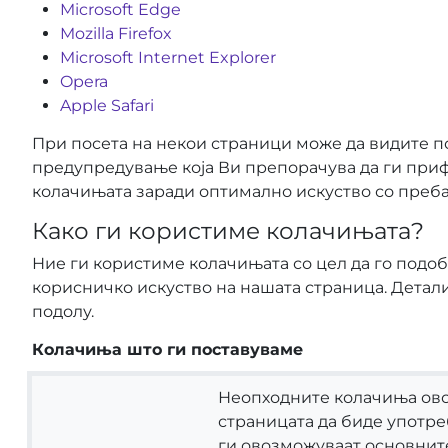
Microsoft Edge
Mozilla Firefox
Microsoft Internet Explorer
Opera
Apple Safari
При посета на некои страници може да видите п
предупредување која Ви препорачува да ги при
колачињата заради оптимално искуство со преб
Како ги користиме колачињата?
Ние ги користиме колачињата со цел да го под
корисничко искуство на нашата страница. Детал
подолу.
Колачиња што ги поставуваме
Неопходните колачиња ов
страницата да биде употре
ги овозможуваат основнит