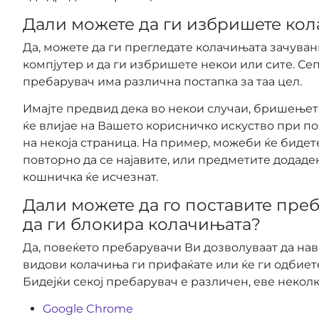
Дали можете да ги избришете ко
Да, можете да ги прегледате колачињата зачува
компјутер и да ги избришете некои или сите. Сепа
пребарувач има различна постапка за таа цел.
Имајте предвид дека во некои случаи, бришењет
ќе влијае на Вашето корисничко искуство при п
на некоја страница. На пример, можеби ќе биде
повторно да се најавите, или предметите додаде
кошничка ќе исчезнат.
Дали можете да го поставите пре
да ги блокира колачињата?
Да, повеќето пребарувачи Ви дозволуваат да нав
видови колачиња ги прифаќате или ќе ги одбиет
Бидејќи секој пребарувач е различен, еве неколк
Google Chrome