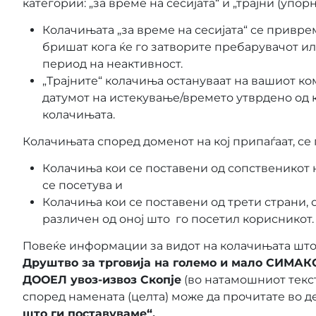
категории: „за време на сесијата“ и „трајни (упорн
Колачињата „за време на сесијата“ се привре
бришат кога ќе го затворите пребарувачот и
период на неактивност.
„Трајните“ колачиња остануваат на вашиот ко
датумот на истекување/времето утврдено од 
колачињата.
Колачињата според доменот на кој припаѓаат, се
Колачиња кои се поставени од сопственикот 
се посетува и
Колачиња кои се поставени од трети страни, 
различен од оној што го посетил корисникот.
Повеќе информации за видот на колачињата што
Друштво за трговија на големо и мало СИМАК
ДООЕЛ увоз-извоз Скопје
(во натамошниот текс
според намената (целта) може да прочитате во д
што ги поставуваме“.