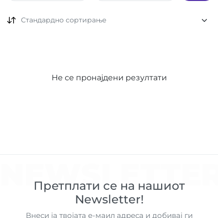
Стандардно сортирање
Не се пронајдени резултати
NEWSLETTE
Претплати се на нашиот
Newsletter!
Внеси ја твојата е-маил адреса и добивај ги