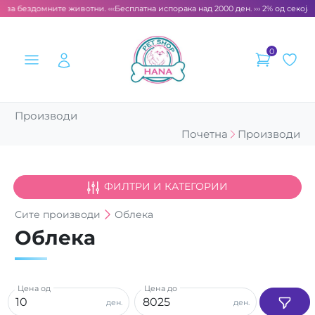
т за бездомните животни. ‹‹‹
Бесплатна испорака над 2000 ден. ››› 2% од секоја 
0
Производи
Почетна
Производи
ФИЛТРИ И КАТЕГОРИИ
Сите
производи
Облека
Облека
Цена од
Цена до
ден.
ден.