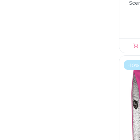
Sce
-
10
%