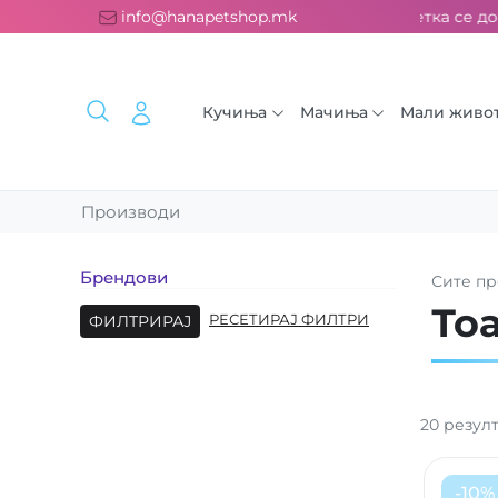
на испорака над 2000 ден. ››› 2% од секоја сметка се донираа
info@hanapetshop.mk
Кучиња
Мачиња
Мали живо
Производи
Брендови
Сите
пр
То
ФИЛТРИРАЈ
РЕСЕТИРАЈ ФИЛТРИ
20
резул
-
10
%