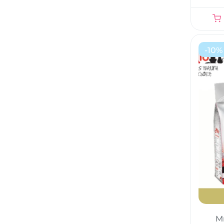
-
10
%
М