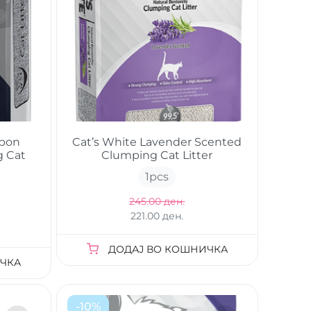
rbon
Cat’s White Lavender Scented
g Cat
Clumping Cat Litter
1
pcs
245.00 ден.
221.00 ден.
ДОДАЈ ВО КОШНИЧКА
ЧКА
-
10
%