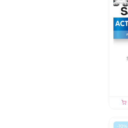
-
10
%