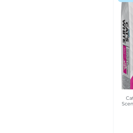
Ca
Scen