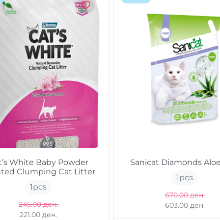
t’s White Baby Powder
Sanicat Diamonds Aloe
ted Clumping Cat Litter
1
pcs
1
pcs
670.00 ден.
245.00 ден.
603.00 ден.
221.00 ден.