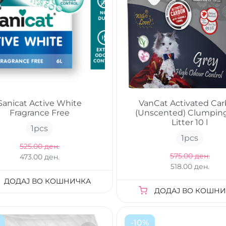
Sanicat Active White
VanCat Activated Ca
Fragrance Free
(Unscented) Clumpin
Litter 10 l
1
pcs
1
pcs
525.00 ден.
575.00 ден.
473.00 ден.
518.00 ден.
ДОДАЈ ВО КОШНИЧКА
ДОДАЈ ВО КОШНИ
-
10
%