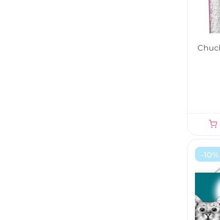
Chuck
-
10
%