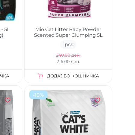
 - 5L
Mio Cat Litter Baby Powder
g)
Scented Super Clumping 5L
1
pcs
240.00 ден.
216.00 ден.
ЧКА
ДОДАЈ ВО КОШНИЧКА
-
10
%