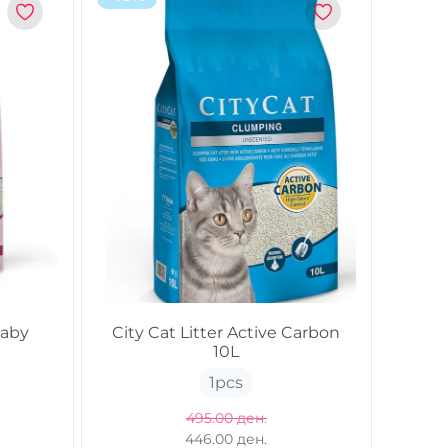
Baby
City Cat Litter Active Carbon
10L
1
pcs
495.00 ден.
446.00 ден.