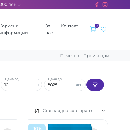
. ››› 2% од секоја сметка се донираат за бездомните животни
Корисни
За
Контакт
0
информации
нас
Почетна
Производи
Цена од
Цена до
ден.
ден.
Стандардно сортирање
-
10
%