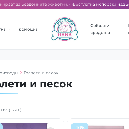
т за бездомните животни. ‹‹‹
Бесплатна испорака над 2000 ден
Собрани
тни
Промоции
средства
оизводи
Тоалети и песок
алети и песок
тати
(
1
-
20
)
-
10
%