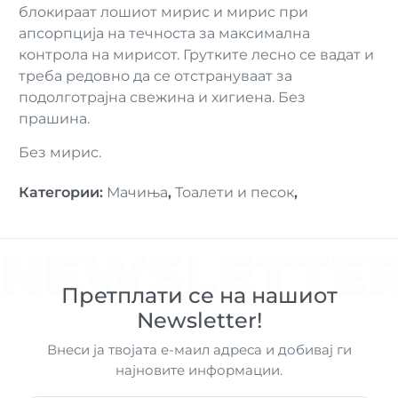
блокираат лошиот мирис и мирис при
апсорпција на течноста за максимална
контрола на мирисот. Грутките лесно се вадат и
треба редовно да се отстрануваат за
подолготрајна свежина и хигиена. Без
прашина.
Без мирис.
Категории
:
Мачиња
,
Тоалети и песок
,
NEWSLETTE
Претплати се на нашиот
Newsletter!
Внеси ја твојата е-маил адреса и добивај ги
најновите информации.