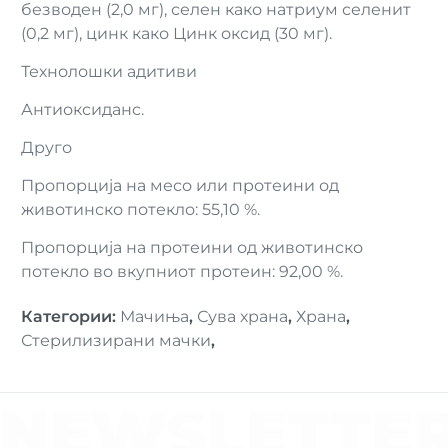
безводен (2,0 мг), селен како натриум селенит
(0,2 мг), цинк како Цинк оксид (30 мг).
Технолошки адитиви
Антиоксиданс.
Друго
Пропорција на месо или протеини од
животинско потекло: 55,10 %.
Пропорција на протеини од животинско
потекло во вкупниот протеин: 92,00 %.
Категории
:
Мачиња
,
Сува храна
,
Храна
,
Стерилизирани мачки
,
NEWSLETTE