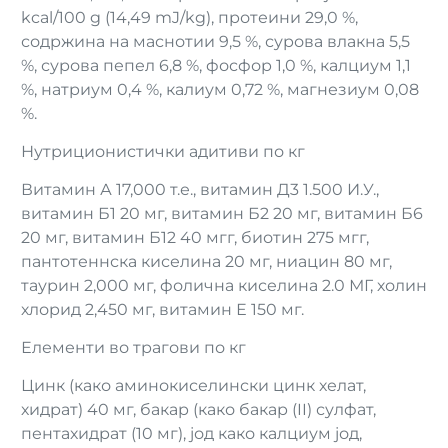
kcal/100 g (14,49 mJ/kg), протеини 29,0 %,
содржина на маснотии 9,5 %, сурова влакна 5,5
%, сурова пепел 6,8 %, фосфор 1,0 %, калциум 1,1
%, натриум 0,4 %, калиум 0,72 %, магнезиум 0,08
%.
Нутриционистички адитиви по кг
Витамин А 17,000 т.е., витамин Д3 1.500 И.У.,
витамин Б1 20 мг, витамин Б2 20 мг, витамин Б6
20 мг, витамин Б12 40 мгг, биотин 275 мгг,
пантотеннска киселина 20 мг, ниацин 80 мг,
таурин 2,000 мг, фолична киселина 2.0 МГ, холин
хлорид 2,450 мг, витамин Е 150 мг.
Елементи во трагови по кг
Цинк (како аминокиселински цинк хелат,
хидрат) 40 мг, бакар (како бакар (II) сулфат,
пентахидрат (10 мг), јод како калциум јод,