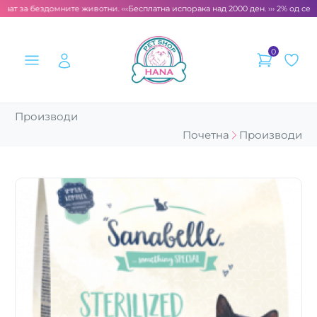
аат за бездомните животни. ‹‹‹
Бесплатна испорака над 2000 ден. ››› 2% од секој
0
Производи
Почетна
Производи