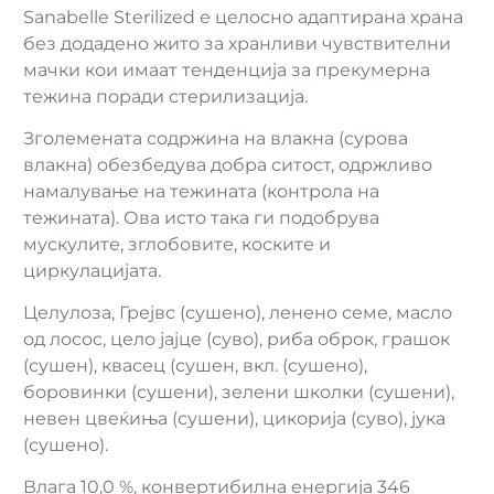
Sanabelle Sterilized е целосно адаптирана храна
без додадено жито за хранливи чувствителни
мачки кои имаат тенденција за прекумерна
тежина поради стерилизација.
Зголемената содржина на влакна (сурова
влакна) обезбедува добра ситост, одржливо
намалување на тежината (контрола на
тежината). Ова исто така ги подобрува
мускулите, зглобовите, коските и
циркулацијата.
Целулоза, Грејвс (сушено), ленено семе, масло
од лосос, цело јајце (суво), риба оброк, грашок
(сушен), квасец (сушен, вкл. (сушено),
боровинки (сушени), зелени школки (сушени),
невен цвеќиња (сушени), цикорија (суво), јука
(сушено).
Влага 10,0 %, конвертибилна енергија 346