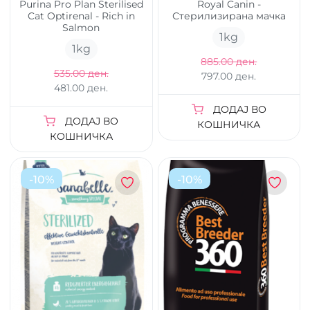
Purina Pro Plan Sterilised
Royal Canin -
Cat Optirenal - Rich in
Стерилизирана мачка
Salmon
1
kg
1
kg
885.00 ден.
535.00 ден.
797.00 ден.
481.00 ден.
ДОДАЈ ВО
ДОДАЈ ВО
КОШНИЧКА
КОШНИЧКА
-
10
%
-
10
%