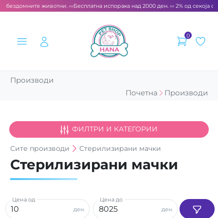
 бездомните животни. ‹‹‹
Бесплатна испорака над 2000 ден. ››› 2% од секоја сме
0
Производи
Почетна
Производи
ФИЛТРИ И КАТЕГОРИИ
Сите
производи
Стерилизирани мачки
Стерилизирани мачки
Цена од
Цена до
ден.
ден.