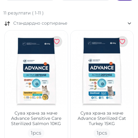
11
резултати
(
1
-
11
)
Стандардно сортирање
Сува храна за маче
Сува храна за маче
Advance Sensitive Care
Advance Sterilized Cat
Sterilized Salmon 10KG
Turkey 15KG
1
pcs
1
pcs