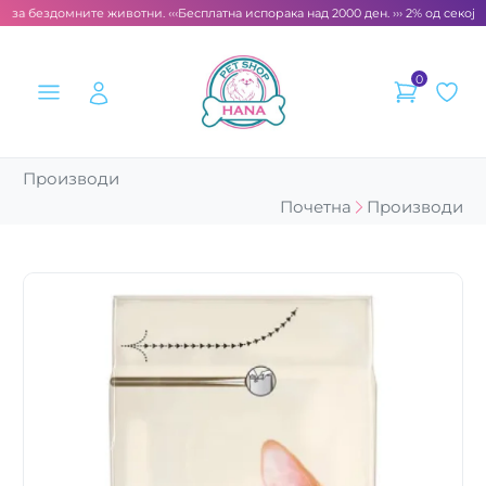
 за бездомните животни. ‹‹‹
Бесплатна испорака над 2000 ден. ››› 2% од секоја 
0
Производи
Почетна
Производи