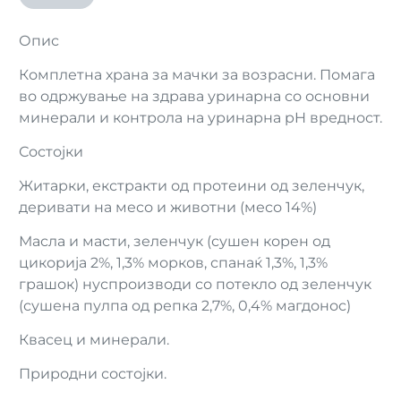
Опис
Комплетна храна за мачки за возрасни. Помага
во одржување на здрава уринарна со основни
минерали и контрола на уринарна pH вредност.
Состојки
Житарки, екстракти од протеини од зеленчук,
деривати на месо и животни (месо 14%)
Масла и масти, зеленчук (сушен корен од
цикорија 2%, 1,3% морков, спанаќ 1,3%, 1,3%
грашок) нуспроизводи со потекло од зеленчук
(сушена пулпа од репка 2,7%, 0,4% магдонос)
Квасец и минерали.
Природни состојки.