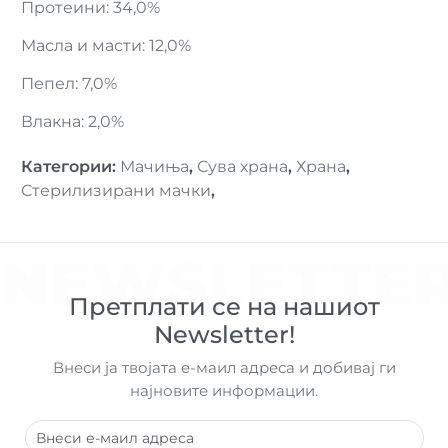
Протеини: 34,0%
Масла и масти: 12,0%
Пепел: 7,0%
Влакна: 2,0%
Категории
:
Мачиња
,
Сува храна
,
Храна
,
Стерилизирани мачки
,
NEWSLETTE
Претплати се на нашиот
Newsletter!
Внеси ја твојата е-маил адреса и добивај ги
најновите информации.