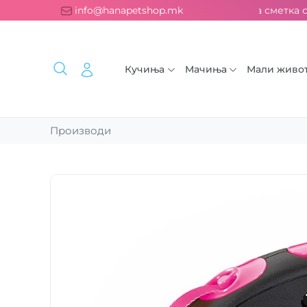
Бесплатна испорака над 2000 ден. ››› 2% од секоја сметка се
info@hanapetshop.mk
Кучиња
Мачиња
Мали живо
Производи