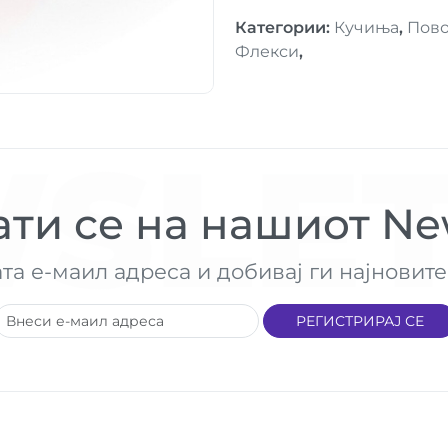
Категории
:
Кучиња
,
Пов
Флекси
,
SLET
ти се на нашиот New
ата е-маил адреса и добивај ги најнови
РЕГИСТРИРАЈ СЕ