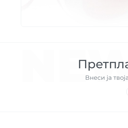
NEW
Претпла
Внеси ја твој