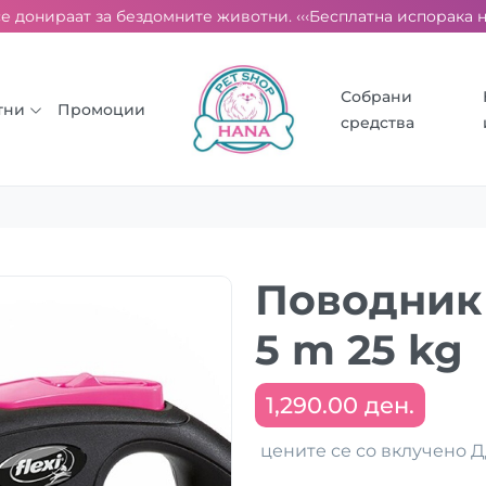
 донираат за бездомните животни. ‹‹‹
Бесплатна испорака над 
Собрани
тни
Промоции
средства
Поводник 
5 m 25 kg
1,290.00 ден.
цените се со вклучено 