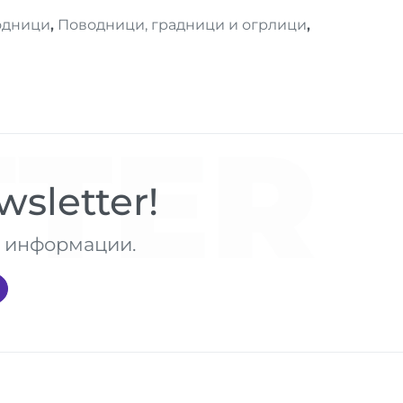
одници
,
Поводници, градници и огрлици
,
TER
sletter!
те информации.