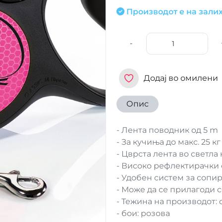
Производот е на залих
-
Додај во омилени
Опис
- Лента поводник од 5 m
- За кучиња до макс. 25 кг
- Цврста лента во светла
- Високо рефлектирачки
- Удобен систем за сопи
- Може да се прилагоди с
- Тежина на производот: 
- бои: розова