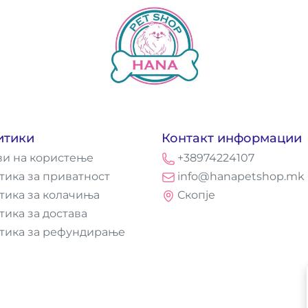
итики
Контакт информации
ви на користење
+38974224107
тика за приватност
info@hanapetshop.mk
тика за колачиња
Скопје
тика за достава
тика за рефундирање