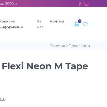
2000 ден. ››› 2% од секоја сметка се донираат за бездомните 
Корисни
За
Контакт
0
информации
нас
Почетна
Производи
Flexi Neon M Tape
ДДВ