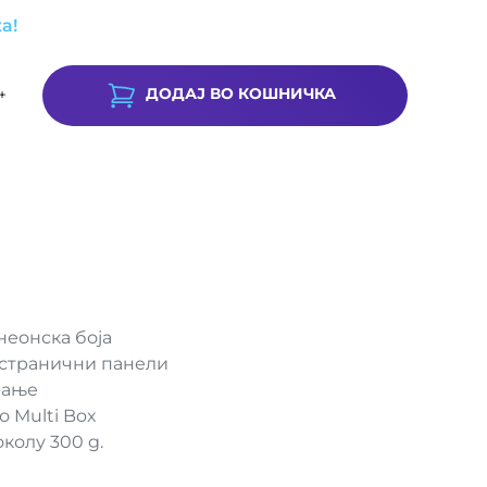
а!
ДОДАЈ ВО КОШНИЧКА
+
 неонска боја
 странични панели
рање
о Multi Box
околу 300 g.