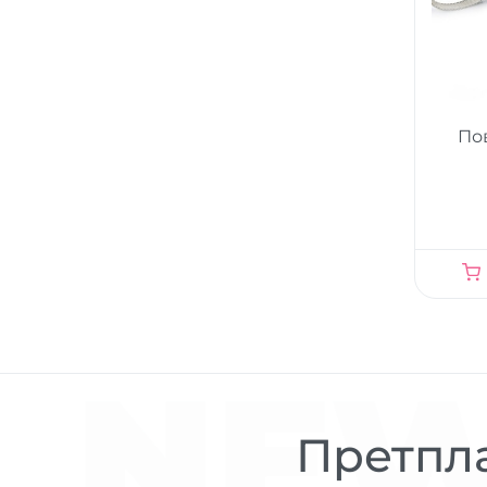
Пов
NEW
Претпла