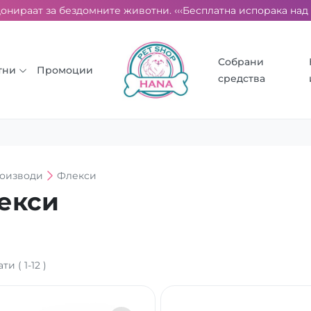
ираат за бездомните животни. ‹‹‹
Бесплатна испорака над 2000 
Собрани
тни
Промоции
средства
оизводи
Флекси
екси
ати
(
1
-
12
)