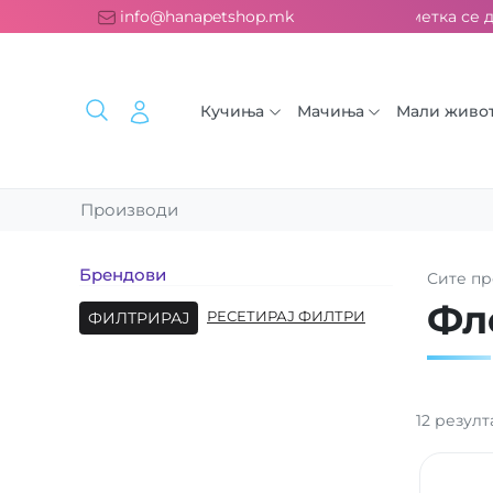
латна испорака над 2000 ден. ››› 2% од секоја сметка се дон
info@hanapetshop.mk
Кучиња
Мачиња
Мали живо
Производи
Брендови
Сите
пр
Фл
ФИЛТРИРАЈ
РЕСЕТИРАЈ ФИЛТРИ
12
резулт