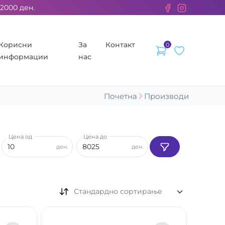
ден. ››› 2% од секоја сметка се донираат за бездомните живо
Корисни
За
Контакт
0
информации
нас
Почетна
Производи
Цена од
Цена до
ден.
ден.
Стандардно сортирање