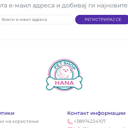
ата е-маил адреса и добивај ги најнови
РЕГИСТРИРАЈ СЕ
итики
Контакт информации
ви на користење
+38974224107