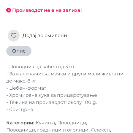
Производот не е на залиха!
Додај во омилени
Опис
- Поводник од кабел од 3 m
- За мали кучиња, мачки и други мали животни
до макс. 8 кг
- Џебен-формат
- Хромирана кука за прицврстување
- Тежина на производот: околу 100 g.
- бои: црна
Категории
:
Кучиња
,
Поводници
,
Поводници, градници и огрлици
,
Флекси
,