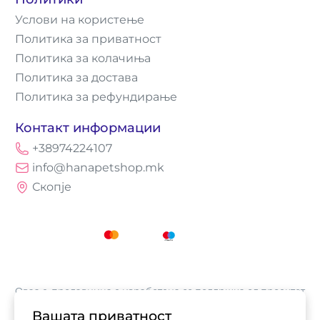
Услови на користење
Политика за приватност
Политика за колачиња
Политика за достава
Политика за рефундирање
Контакт информации
+38974224107
info@hanapetshop.mk
Скопје
Оваа е-продавница е изработена со поддршка од проектот
„Е-трговија: Супермоќ за локалните бизниси vol.2",
Вашата приватност