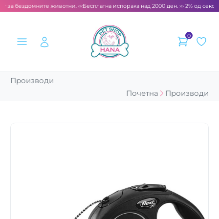
т за бездомните животни. ‹‹‹
Бесплатна испорака над 2000 ден. ››› 2% од секоја
0
Производи
Почетна
Производи