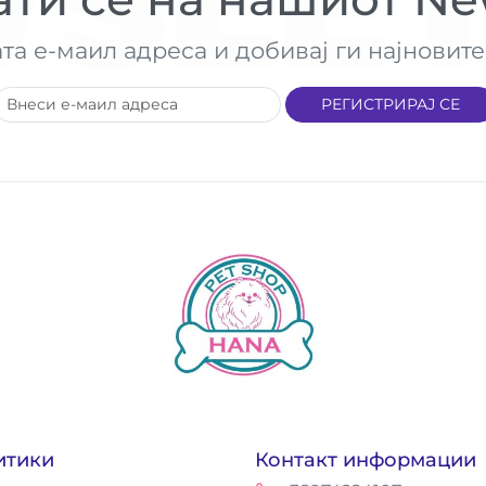
SLET
ата е-маил адреса и добивај ги најнови
РЕГИСТРИРАЈ СЕ
итики
Контакт информации