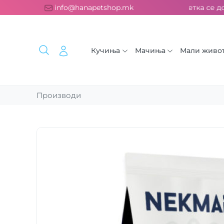
латна испорака над 2000 ден. ››› 2% од секоја сметка се дон
info@hanapetshop.mk
Кучиња
Мачиња
Мали живо
Производи