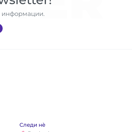
TER
те информации.
Следи нè