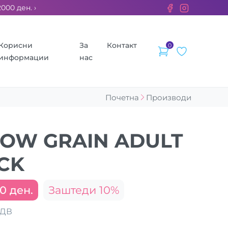
 ден. ››› 2% од секоја сметка се донираат за бездомните живо
Корисни
За
Контакт
0
информации
нас
Почетна
Производи
OW GRAIN ADULT
CK
0 ден.
Заштеди 10%
ДДВ