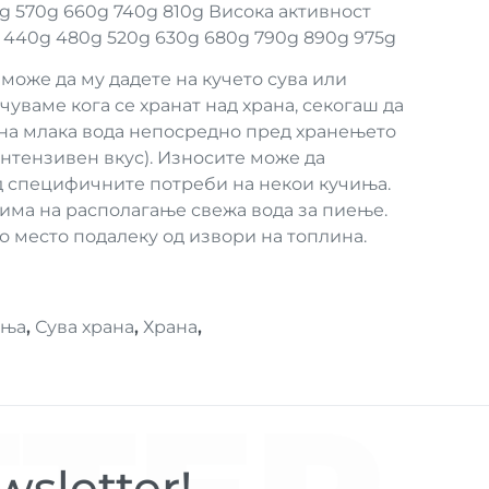
g 570g 660g 740g 810g Висока активност
g 440g 480g 520g 630g 680g 790g 890g 975g
може да му дадете на кучето сува или
уваме кога се хранат над храна, секогаш да
 на млака вода непосредно пред хранењето
нтензивен вкус). Износите може да
д специфичните потреби на некои кучиња.
 има на располагање свежа вода за пиење.
но место подалеку од извори на топлина.
иња
,
Сува храна
,
Храна
,
sletter!