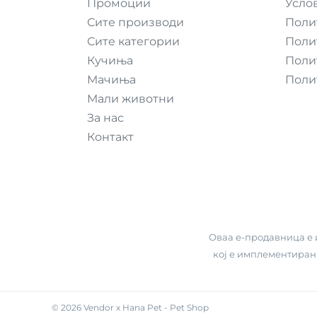
Промоции
Усло
Сите производи
Поли
Сите категории
Поли
Кучиња
Поли
Мачиња
Поли
Мали животни
За нас
Контакт
Оваа е-продавница е и
кој е имплементиран
-
©
2026
Vendor x
Hana Pet - Pet Shop