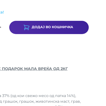
а!
ДОДАЈ ВО КОШНИЧКА
+
С ПОДАРОК МАЛА ВРЕЌА ОД 2КГ
 37% (од кои свежо месо од патка 14%),
д грашок, грашок, животинска маст, грав,