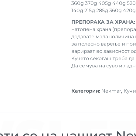
360g 370g 405g 440g 520
140g 215g 285g 360g 420
ПРЕПОРАКА ЗА ХРАНА:
натопена храна (препорач
додавате мала количина
за полесно варење и пои
варираат во зависност о
Кучето секогаш треба да
Да се чува на суво и лад
Категории
:
Nekmar
,
Куч
ти се на нашиот New