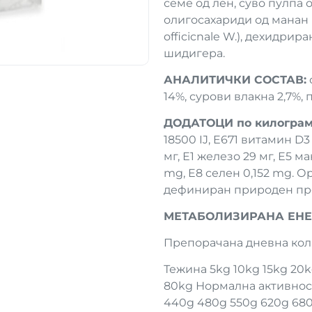
семе од лен, суво пулпа 
олигосахариди од манан 
officicnale W.), дехидрира
шидигера.
АНАЛИТИЧКИ СОСТАВ:
14%, сурови влакна 2,7%, 
ДОДАТОЦИ по килограм
18500 IJ, E671 витамин D3 
мг, Е1 железо 29 мг, Е5 ма
mg, E8 селен 0,152 mg. 
дефиниран природен пр
МЕТАБОЛИЗИРАНА ЕНЕ
Препорачана дневна коли
Тежина 5kg 10kg 15kg 20
80kg Нормална активност
440g 480g 550g 620g 680