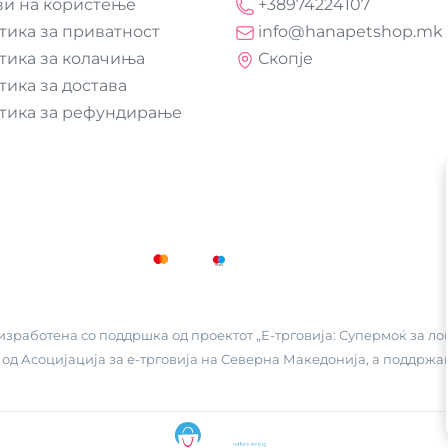
ви на користење
+38974224107
тика за приватност
info@hanapetshop.mk
тика за колачиња
Скопје
тика за достава
тика за рефундирање
зработена со поддршка од проектот „Е-трговија: Супермоќ за лок
 од
Асоцијација за е-трговија на Северна Македонија
, а поддржа
ДО
+