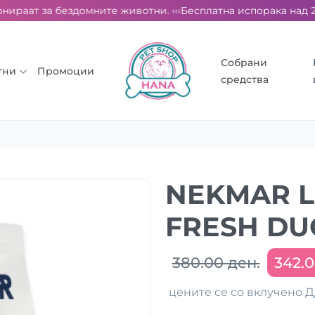
ираат за бездомните животни. ‹‹‹
Бесплатна испорака над 2000
Собрани
тни
Промоции
средства
NEKMAR L
FRESH DU
380.00 ден.
342.0
цените се со вклучено 