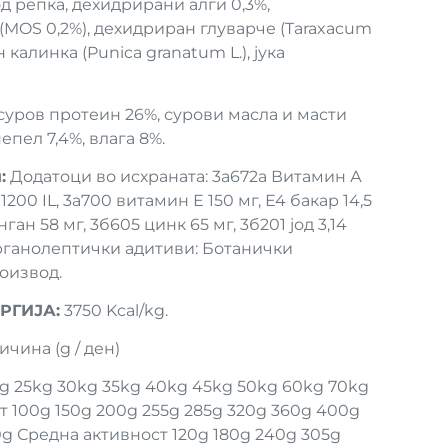
од репка, дехидрирани алги 0,3%,
(MOS 0,2%), дехидриран глуварче (Taraxacum
н калинка (Punica granatum L.), јука
суров протеин 26%, сурови масла и масти
пепел 7,4%, влага 8%.
:
Додатоци во исхраната: 3а672а Витамин А
1200 IL, 3а700 витамин Е 150 мг, Е4 бакар 14,5
нган 58 мг, 3б605 цинк 65 мг, 3б201 јод 3,14
Органолептички адитиви: Ботанички
оизвод.
РГИЈА:
3750 Kcal/kg.
чина (g / ден)
kg 25kg 30kg 35kg 40kg 45kg 50kg 60kg 70kg
 100g 150g 200g 255g 285g 320g 360g 400g
g Средна активност 120g 180g 240g 305g