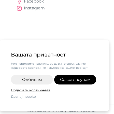
Facebook
Instagram
Вашата приватност
Ние користиме колачиња за да ви го овозможиме
најдоброто корисничко искуство на нашиот веб-сајт
Одбивам
Се согласувам
алните бизниси vol.2",
Подеси ги колачињата
н од компанијата Visa.
Дознај повеќе
ДАЈ ВО КОШНИЧКА
Поставки за колачиња
|
Пријави проблем