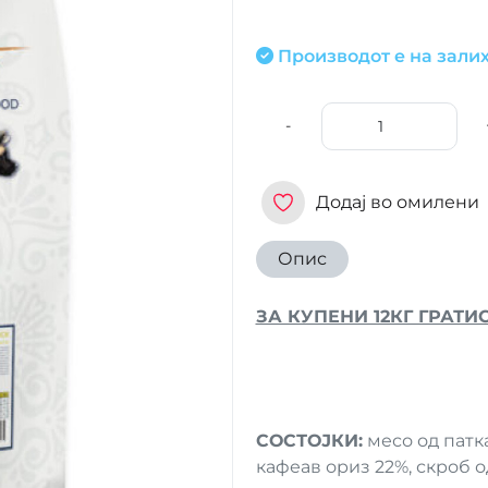
Производот е на залих
-
Додај во омилени
Опис
ЗА КУПЕНИ 12КГ ГРАТИ
СОСТОЈКИ:
месо од патка
кафеав ориз 22%, скроб о