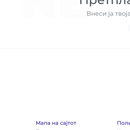
NEW
Внеси ја твој
Мапа на сајтот
Пол