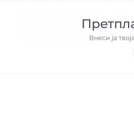
NEW
Претпла
Внеси ја твој