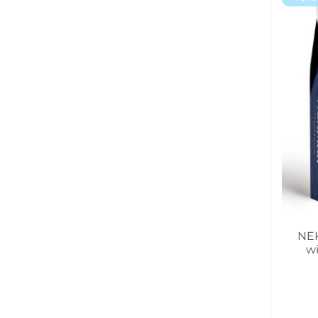
NEK
w