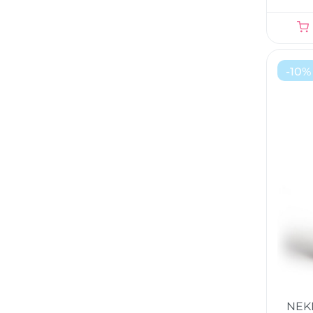
-
10
%
NEK