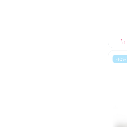
-
10
%