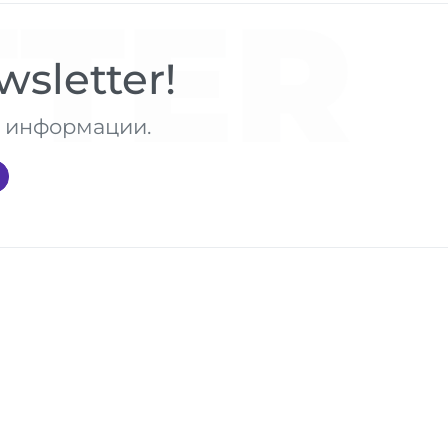
TER
sletter!
те информации.