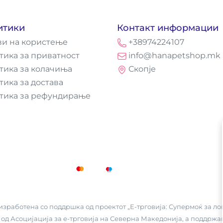
итики
Контакт информации
ви на користење
+38974224107
тика за приватност
info@hanapetshop.mk
тика за колачиња
Скопје
тика за достава
тика за рефундирање
зработена со поддршка од проектот „Е-трговија: Супермоќ за лок
 од
Асоцијација за е-трговија на Северна Македонија
, а поддржа