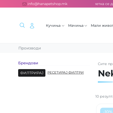
латна испорака над 2000 ден. ››› 2% од секоја сметка се дон
info@hanapetshop.mk
Кучиња
Мачиња
Мали живо
Производи
Брендови
Сите
пр
Ne
ФИЛТРИРАЈ
РЕСЕТИРАЈ ФИЛТРИ
10
резулт
-
10
%