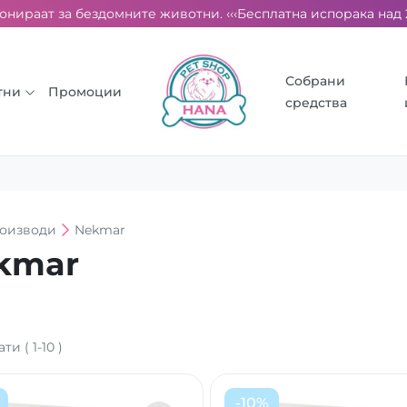
ираат за бездомните животни. ‹‹‹
Бесплатна испорака над 2000 
Собрани
тни
Промоции
средства
оизводи
Nekmar
kmar
ати
(
1
-
10
)
-
10
%