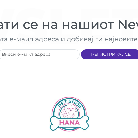
SLET
ти се на нашиот New
ата е-маил адреса и добивај ги најнови
РЕГИСТРИРАЈ СЕ