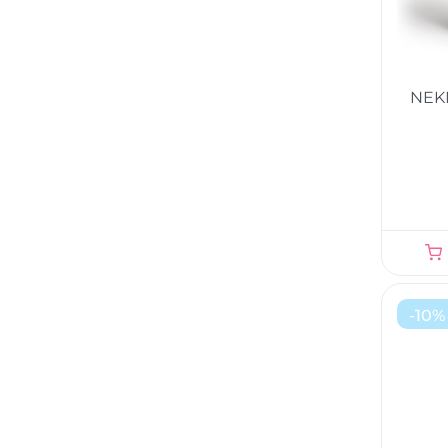
NEK
-
10
%