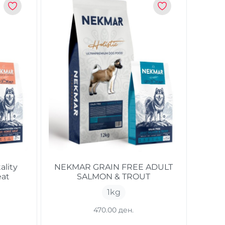
ality
NEKMAR GRAIN FREE ADULT
eat
SALMON & TROUT
1
kg
470.00 ден.