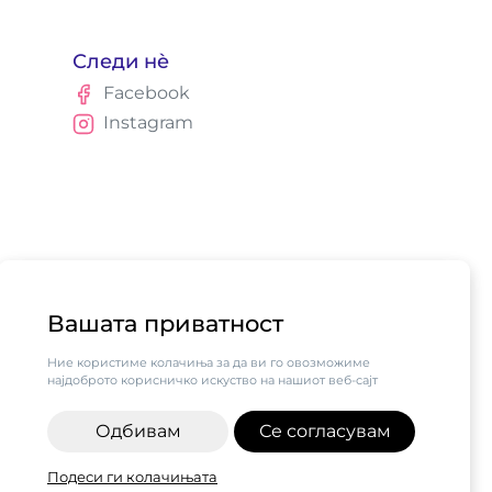
Следи нè
Facebook
Instagram
Вашата приватност
Ние користиме колачиња за да ви го овозможиме
најдоброто корисничко искуство на нашиот веб-сајт
Одбивам
Се согласувам
алните бизниси vol.2",
Подеси ги колачињата
н од компанијата Visa.