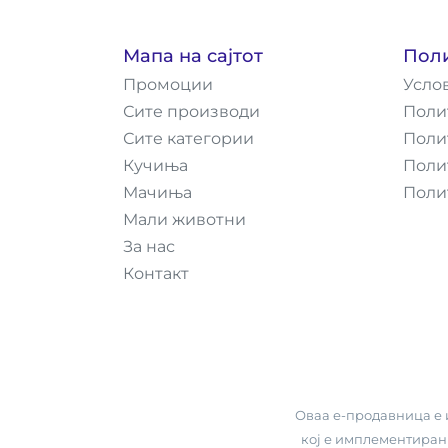
Мапа на сајтот
Пол
Промоции
Усло
Сите производи
Поли
Сите категории
Поли
Кучиња
Поли
Мачиња
Поли
Мали животни
За нас
Контакт
Оваа е-продавница е и
кој е имплементиран