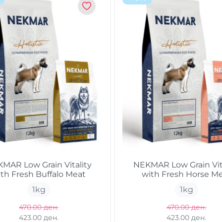
MAR Low Grain Vitality
NEKMAR Low Grain Vit
ith Fresh Buffalo Meat
with Fresh Horse M
1
kg
1
kg
470.00 ден.
470.00 ден.
423.00 ден.
423.00 ден.