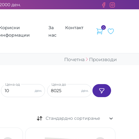
ден. ››› 2% од секоја сметка се донираат за бездомните живо
Корисни
За
Контакт
0
информации
нас
Почетна
Производи
Цена од
Цена до
ден.
ден.
Стандардно сортирање