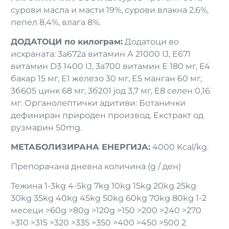
сурови масла и масти 19%, сурови влакна 2,6%,
пепел 8,4%, влага 8%.
ДОДАТОЦИ по килограм:
Додатоци во
исхраната: 3a672a витамин А 21000 IJ, E671
витамин D3 1400 IJ, 3а700 витамин Е 180 мг, Е4
бакар 15 мг, Е1 железо 30 мг, Е5 манган 60 мг,
3б605 цинк 68 мг, 3б201 јод 3,7 мг, Е8 селен 0,16
мг. Органолептички адитиви: Ботанички
дефиниран природен производ. Екстракт од
рузмарин 50mg.
МЕТАБОЛИЗИРАНА ЕНЕРГИЈА:
4000 Kcal/kg.
Препорачана дневна количина (g / ден)
Тежина 1-3kg 4-5kg 7kg 10kg 15kg 20kg 25kg
30kg 35kg 40kg 45kg 50kg 60kg 70kg 80kg 1-2
месеци >60g >80g >120g >150 >200 >240 >270
>310 >315 >320 >335 >350 >400 >450 >500 2