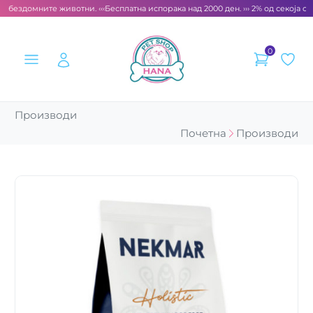
 бездомните животни. ‹‹‹
Бесплатна испорака над 2000 ден. ››› 2% од секоја сме
0
Производи
Почетна
Производи