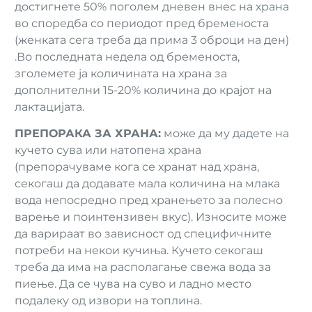
достигнете 50% поголем дневен внес на храна
во споредба со периодот пред бременоста
(женката сега треба да прима 3 оброци на ден)
.Во последната недела од бременоста,
зголемете ја количината на храна за
дополнителни 15-20% количина до крајот на
лактацијата.
ПРЕПОРАКА ЗА ХРАНА:
може да му дадете на
кучето сува или натопена храна
(препорачуваме кога се хранат над храна,
секогаш да додавате мала количина на млака
вода непосредно пред хранењето за полесно
варење и поинтензивен вкус). Износите може
да варираат во зависност од специфичните
потреби на некои кучиња. Кучето секогаш
треба да има на располагање свежа вода за
пиење. Да се чува на суво и ладно место
подалеку од извори на топлина.