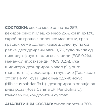
СОСТОЈКИ:
свежо месо од патка 25%,
дехидрирано пилешко месо 25%, компир 13%,
скроб од грашок, пилешко маснотии, грав,
грашок, семе од лен, квасец, суво пулпа од
репка, дехидрирани алги 0,3%, суво пулпа од
цикорија, фрукто- олигосахариди (FOS 0,2%),
манан-олигосахариди (MOS 0,2%), јука
шидигера, дехидриран чадор (Silybum
marianum L.), дехидриран глуварче (Taraxacum
officinale W.), суви цвеќиња од хибискус
(Hibiscus sabdariffa L.) , дехидрирано овошје од
дива роза (Rosa Canina LR, Pendulina L.),
глукозамин, хондроитин сулфат.
АНАЛИТИЧКИ СОСТАВ:
суров протеин 30%,