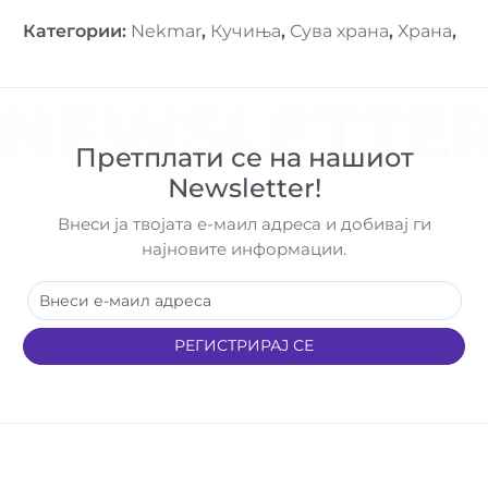
Категории
:
Nekmar
,
Кучиња
,
Сува храна
,
Храна
,
NEWSLETTE
Претплати се на нашиот
Newsletter!
Внеси ја твојата е-маил адреса и добивај ги
најновите информации.
РЕГИСТРИРАЈ СЕ