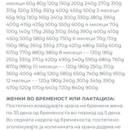
месеци 60g 80g 120g 150g 200g 240g 270g 310g
315g 320g 335g 350g 400g 450g 500g 3 месеци
65g 90g 130g 165g 240g 300g 330g 380g 390g
400g 415g 425g 500g 550g 600g 4 месеци 70g
100g 140g 175g 265g 310g 345g 390g 400g 410g
450g 500g 580g 660g 730g 6 месеци 70g 110g
150g 185g 260g 330g 370g 420g 480g 550g 600g
670g 770g 880g 980g 8 месеци – – 130g 185g
250g 330g 370g 420g 490g 540g 590g 680g 760g
870g 980g 10 месеци – – 120g 180g 250g 310g
360g 400g 480g 530g 580g 650g 740g 860g 950g
12 месеци – – 120g 180g 240g 300g 345g 390g
470g 520g 570g 640g 720g 840g 900g
ЖЕНКИ ВО БРЕМЕНОСТ ИЛИ ЛАКТАЦИЈА:
Постепено воведувајте храна на бремена жена
по 35 дена од бременоста во период од 5 дена.
Во седмата недела од бременоста, постепено
зголемувајте ја количината на храна додека не