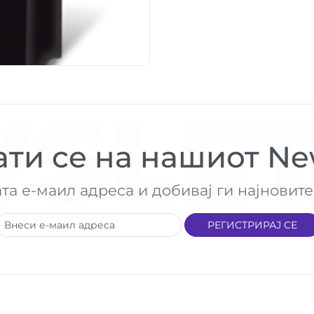
SLET
ти се на нашиот New
ата е-маил адреса и добивај ги најнови
РЕГИСТРИРАЈ СЕ