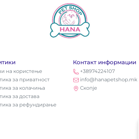
итики
Контакт информации
ви на користење
+38974224107
тика за приватност
info@hanapetshop.mk
тика за колачиња
Скопје
тика за достава
тика за рефундирање