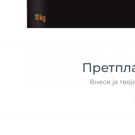
NEW
Претпла
Внеси ја твој