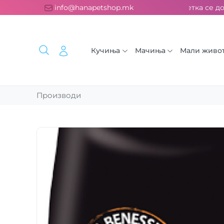
платна испорака над 2000 ден. ››› 2% од секоја сметка се дон
info@hanapetshop.mk
Кучиња
Мачиња
Мали живо
Производи