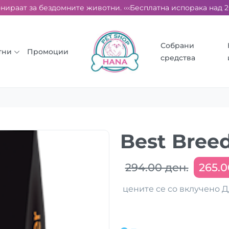
ираат за бездомните животни. ‹‹‹
Бесплатна испорака над 2000
Собрани
тни
Промоции
средства
Best Breed
294.00 ден.
265.0
цените се со вклучено 