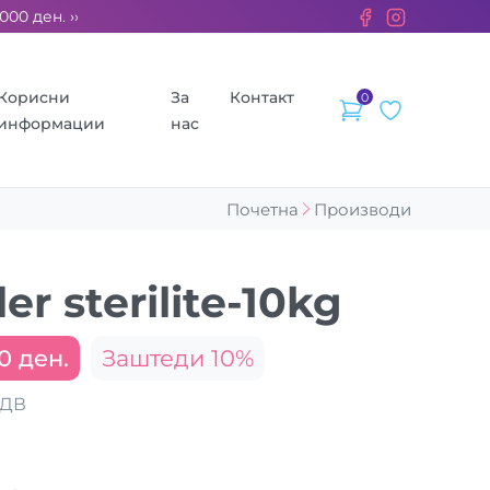
 ден. ››› 2% од секоја сметка се донираат за бездомните жив
Корисни
За
Контакт
0
информации
нас
Почетна
Производи
er sterilite-10kg
0 ден.
Заштеди 10%
ДДВ