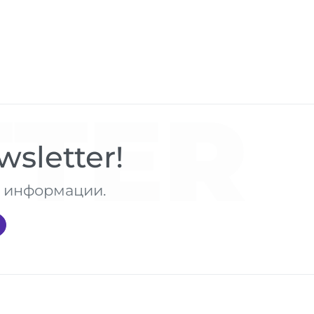
TER
sletter!
те информации.