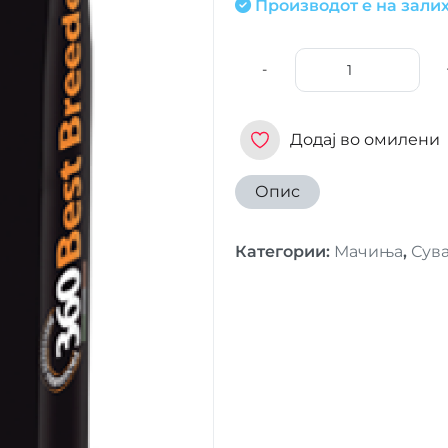
Производот е на залих
-
Додај во омилени
Опис
Категории
:
Мачиња
,
Сува