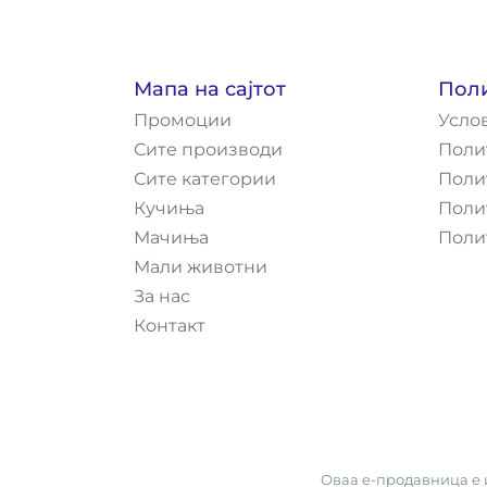
Мапа на сајтот
Пол
Промоции
Усло
Сите производи
Поли
Сите категории
Поли
Кучиња
Поли
Мачиња
Поли
Мали животни
За нас
Контакт
Оваа е-продавница е и