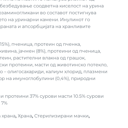
безбедување соодветна киселост на урина
козаминогликани во составот постигнува
то на уринарни камени. Инулинот го
раната и апсорбцијата на хранливите
5%), пченица, протеин од пченка,
ивина, јачмен (8%), протеини од пченица,
еин, растителни влакна од грашок,
ки протеини, масти од животинско потекло,
то – олигосахариди, калиум хлорид, плазмени
р на имуноглобулини (0,4%), природни
и протеини 37% сурови масти 10.5% сурови
л 7%
 храна
,
Храна
,
Стерилизирани мачки
,