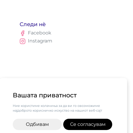
Следи нè
Facebook
Instagram
Вашата приватност
Ние користиме колачиња за да ви го овозможиме
најдоброто корисничко искуство на нашиот веб-сајт
Одбивам
Се согласувам
алните бизниси vol.2",