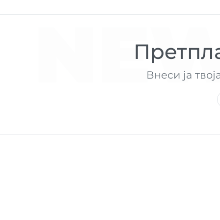
NEW
Претпла
Внеси ја твој