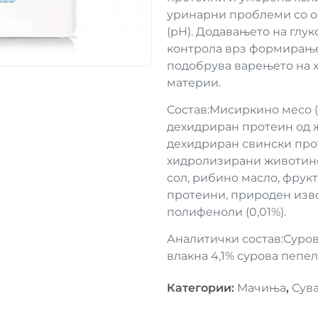
уринарни проблеми со о
(pH). Додавањето на глу
контрола врз формирање
подобрува варењето на х
материи.
Состав:Мисиркино месо (1
дехидриран протеин од ж
дехидриран свински прот
хидролизирани животинс
сол, рибино масло, фрук
протеини, природен изво
полифеноли (0,01%).
Аналитички состав:Суров
влакна 4,1% сурова пепе
Категории
:
Мачиња
,
Сува