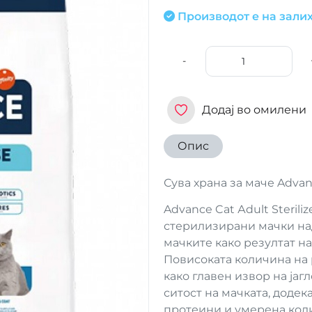
Производот е на залих
-
Додај во омилени
Опис
Сува храна за маче Advanc
Advance Cat Аdult Sterili
стерилизирани мачки над
мачките како резултат н
Повисоката количина на 
како главен извор на јаг
ситост на мачката, додек
протеини и умерена коли