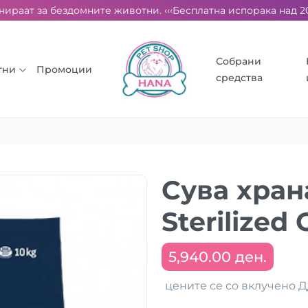
ираат за бездомните животни. ‹‹‹
Бесплатна испорака над 2000 
Собрани
тни
Промоции
средства
Сува хран
Sterilized
5,940.00 ден.
цените се со вклучено 