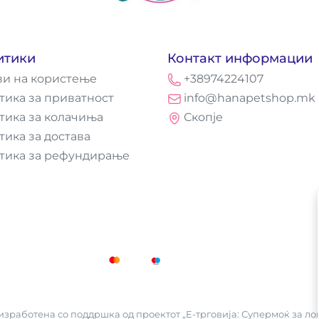
итики
Контакт информации
ви на користење
+38974224107
тика за приватност
info@hanapetshop.mk
тика за колачиња
Скопје
тика за достава
тика за рефундирање
зработена со поддршка од проектот „Е-трговија: Супермоќ за лок