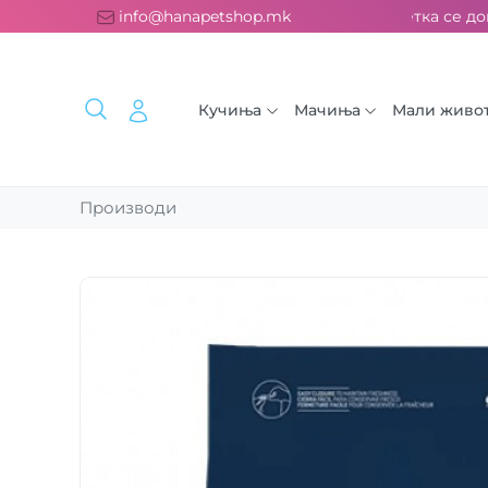
латна испорака над 2000 ден. ››› 2% од секоја сметка се дон
info@hanapetshop.mk
Кучиња
Мачиња
Мали живо
Производи