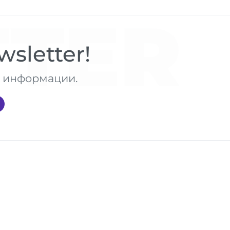
TER
sletter!
те информации.