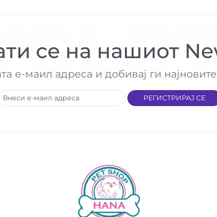
SLET
ти се на нашиот New
ата е-маил адреса и добивај ги најнови
РЕГИСТРИРАЈ СЕ