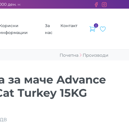
ден. ››› 2% од секоја сметка се донираат за бездомните живо
Корисни
За
Контакт
0
информации
нас
Почетна
Производи
а за маче Advance
 Cat Turkey 15KG
ДДВ