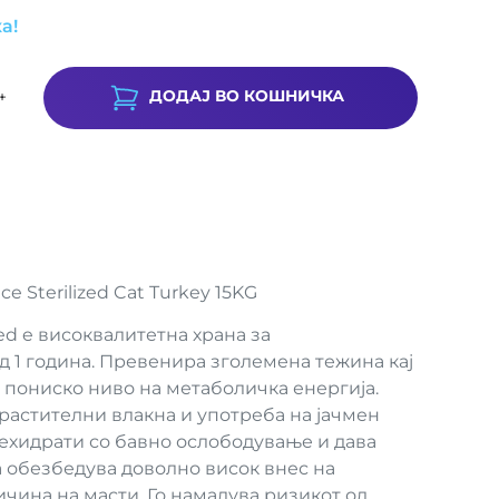
а!
ДОДАЈ ВО КОШНИЧКА
+
e Sterilized Cat Turkey 15KG
zed e високвалитетна храна за
 1 година. Превенира зголемена тежина кај
а пониско ниво на метаболичка енергија.
растителни влакна и употреба на јачмен
лехидрати со бавно ослободување и дава
а обезбедува доволно висок внес на
чина на масти. Го намалува ризикот од