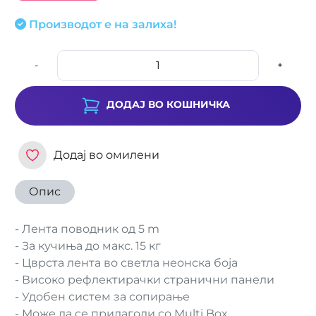
Производот е на залиха!
-
+
ДОДАЈ ВО КОШНИЧКА
Додај во омилени
Опис
- Лента поводник од 5 m
- За кучиња до макс. 15 кг
- Цврста лента во светла неонска боја
- Високо рефлектирачки странични панели
- Удобен систем за сопирање
- Може да се прилагоди со Multi Box