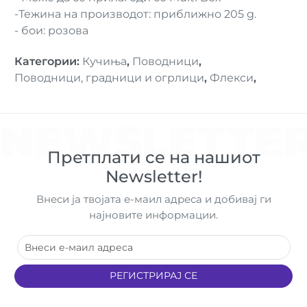
-Тежина на производот: приближно 205 g.
- бои: розова
Категории
:
Кучиња
,
Поводници
,
Поводници, градници и огрлици
,
Флекси
,
NEWSLETTE
Претплати се на нашиот
Newsletter!
Внеси ја твојата е-маил адреса и добивај ги
најновите информации.
РЕГИСТРИРАЈ СЕ