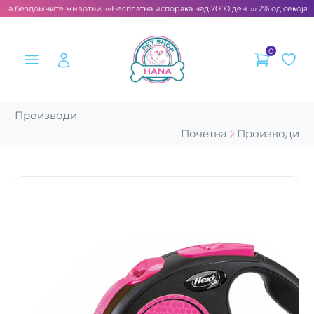
 за бездомните животни. ‹‹‹
Бесплатна испорака над 2000 ден. ››› 2% од секоја с
0
Производи
Почетна
Производи