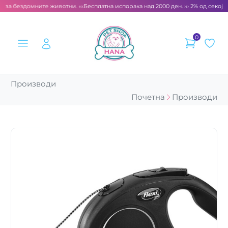
 за бездомните животни. ‹‹‹
Бесплатна испорака над 2000 ден. ››› 2% од секоја 
0
Производи
Почетна
Производи