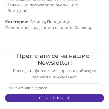
- Тежина на производот: околу 160 g.
- бои: црна
Категории
:
Кучиња
,
Поводници
,
Поводници, градници и огрлици
,
Флекси
,
NEWSLETTE
Претплати се на нашиот
Newsletter!
Внеси ја твојата е-маил адреса и добивај ги
најновите информации.
РЕГИСТРИРАЈ СЕ