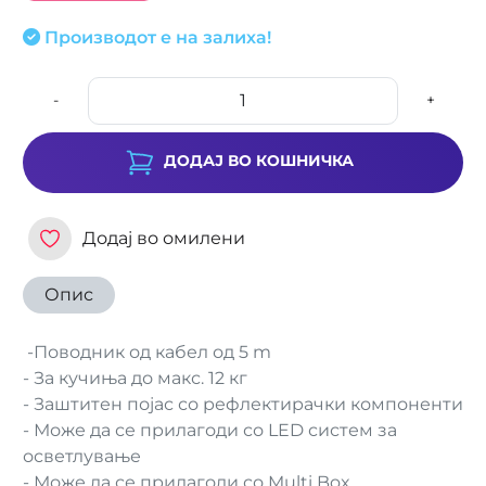
Производот е на залиха!
-
+
ДОДАЈ ВО КОШНИЧКА
Додај во омилени
Опис
-Поводник од кабел од 5 m
- За кучиња до макс. 12 кг
- Заштитен појас со рефлектирачки компоненти
- Може да се прилагоди со LED систем за
осветлување
- Може да се прилагоди со Multi Box