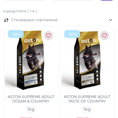
4
резултати
(
1
-
4
)
Стандардно сортирање
-
10
%
-
10
%
ASTON SUPREME ADULT
ASTON SUPREME ADULT
OCEAN & COUNTRY
TASTE OF COUNTRY
1
kg
1
kg