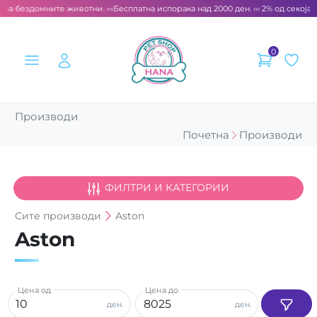
 за бездомните животни. ‹‹‹
Бесплатна испорака над 2000 ден. ››› 2% од секоја с
0
Производи
Почетна
Производи
ФИЛТРИ И КАТЕГОРИИ
Сите
производи
Aston
Aston
Цена од
Цена до
ден.
ден.