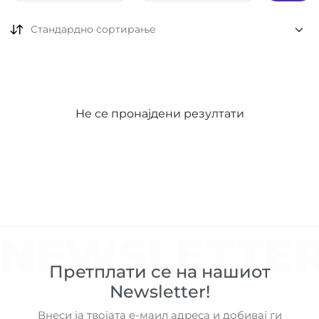
Стандардно сортирање
Не се пронајдени резултати
NEWSLETTE
Претплати се на нашиот
Newsletter!
Внеси ја твојата е-маил адреса и добивај ги