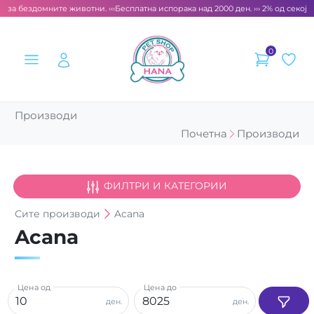
т за бездомните животни. ‹‹‹
Бесплатна испорака над 2000 ден. ››› 2% од секоја
0
Производи
Почетна
Производи
ФИЛТРИ И КАТЕГОРИИ
Сите
производи
Acana
Acana
Цена од
Цена до
ден.
ден.