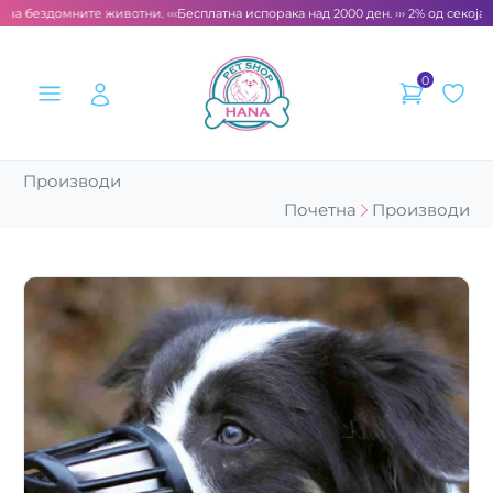
за бездомните животни. ‹‹‹
Бесплатна испорака над 2000 ден. ››› 2% од секоја с
0
Производи
Почетна
Производи