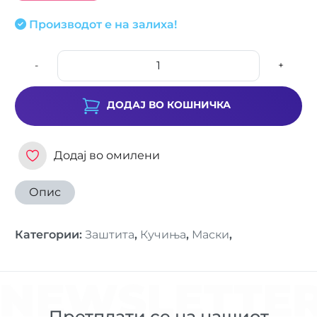
Производот е на залиха!
-
+
ДОДАЈ ВО КОШНИЧКА
Додај во омилени
Опис
Категории
:
Заштита
,
Кучиња
,
Маски
,
NEWSLETTE
Претплати се на нашиот