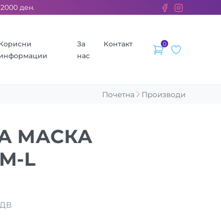
0 ден. ››› 2% од секоја сметка се донираат за бездомните жив
Корисни
За
Контакт
0
информации
нас
Почетна
Производи
А МАСКА
 M-L
ДДВ