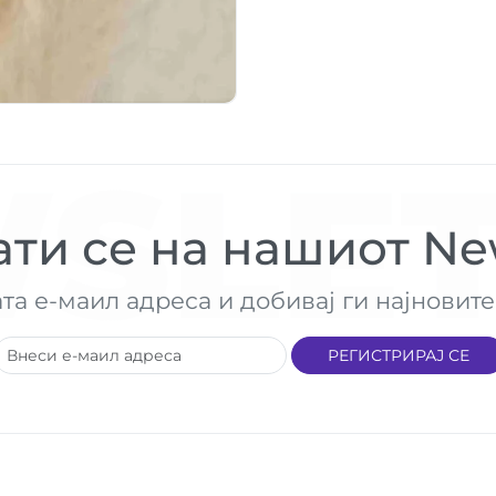
SLET
ти се на нашиот New
ата е-маил адреса и добивај ги најнови
РЕГИСТРИРАЈ СЕ