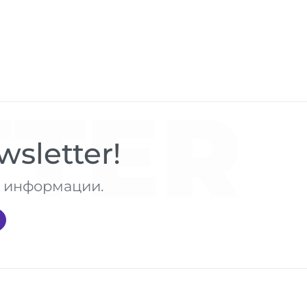
TER
sletter!
те информации.