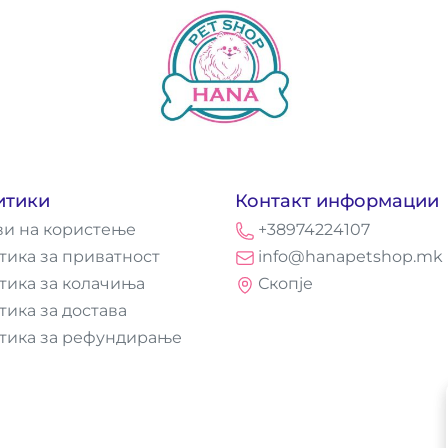
итики
Контакт информации
ви на користење
+38974224107
тика за приватност
info@hanapetshop.mk
тика за колачиња
Скопје
тика за достава
тика за рефундирање