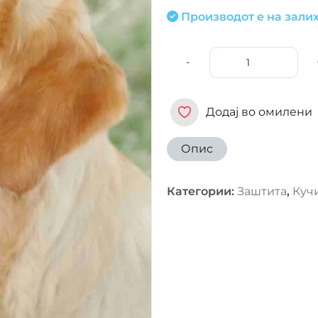
Производот е на залих
-
Додај во омилени
Опис
Категории
:
Заштита
,
Куч