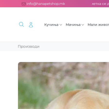
сплатна испорака над 2000 ден. ››› 2% од секоја сметка се до
info@hanapetshop.mk
Кучиња
Мачиња
Мали живо
Производи