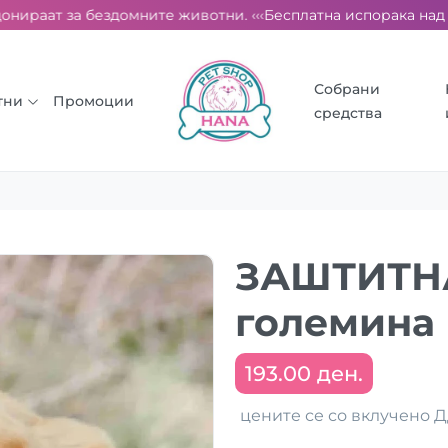
нираат за бездомните животни. ‹‹‹
Бесплатна испорака над 200
Собрани
тни
Промоции
средства
ЗАШТИТН
големина
193.00 ден.
цените се со вклучено 