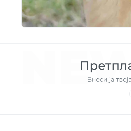
NEW
Претпла
Внеси ја твој