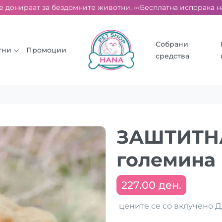
донираат за бездомните животни. ‹‹‹
Бесплатна испорака над 2
Собрани
тни
Промоции
средства
ЗАШТИТН
големина 
227.00 ден.
цените се со вклучено 