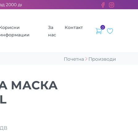
000 ден. ››› 2% од секоја сметка се донираат за бездомните 
Корисни
За
Контакт
0
информации
нас
Почетна
Производи
А МАСКА
L
ДДВ