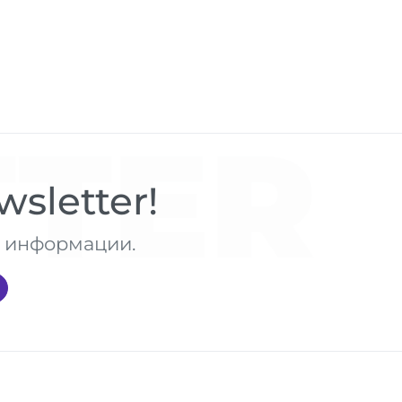
TER
sletter!
те информации.