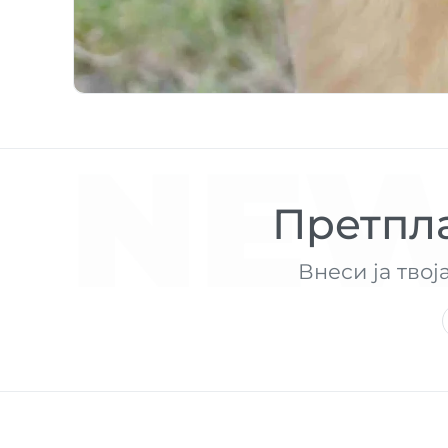
NEW
Претпла
Внеси ја твој