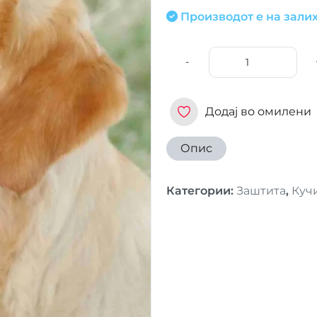
Производот е на залих
-
Додај во омилени
Опис
Категории
:
Заштита
,
Куч