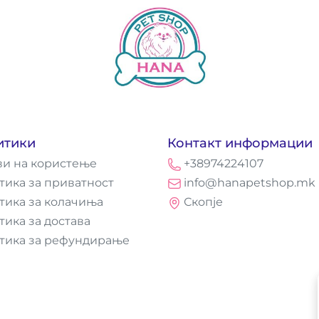
итики
Контакт информации
ви на користење
+38974224107
тика за приватност
info@hanapetshop.mk
тика за колачиња
Скопје
тика за достава
тика за рефундирање