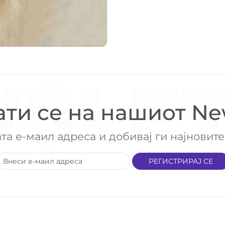
SLET
ти се на нашиот New
ата е-маил адреса и добивај ги најнови
РЕГИСТРИРАЈ СЕ