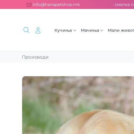
Бесплатна испорака над 2000 ден. ››› 2% од секоја сметка се 
info@hanapetshop.mk
Кучиња
Мачиња
Мали живо
Производи