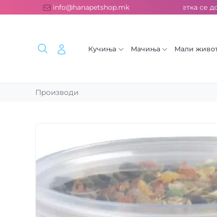
латна испорака над 2000 ден. ››› 2% од секоја сметка се дон
info@hanapetshop.mk
Кучиња
Мачиња
Мали живо
Производи