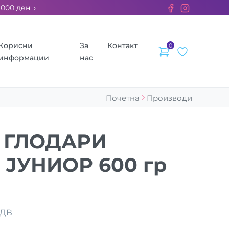
 ден. ››› 2% од секоја сметка се донираат за бездомните живо
Корисни
За
Контакт
0
информации
нас
Почетна
Производи
 ГЛОДАРИ
 ЈУНИОР 600 гр
ДДВ