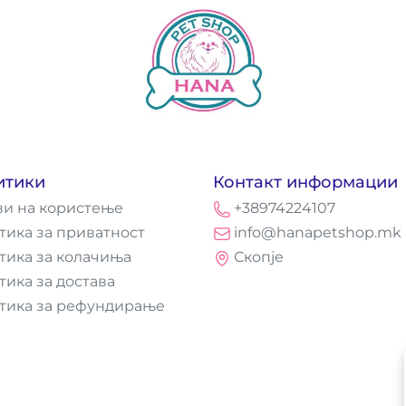
итики
Контакт информации
ви на користење
+38974224107
тика за приватност
info@hanapetshop.mk
тика за колачиња
Скопје
тика за достава
тика за рефундирање