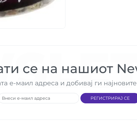
SLET
ти се на нашиот New
ата е-маил адреса и добивај ги најнови
РЕГИСТРИРАЈ СЕ