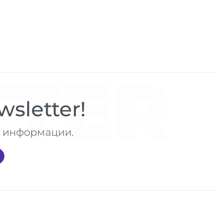
TER
sletter!
те информации.