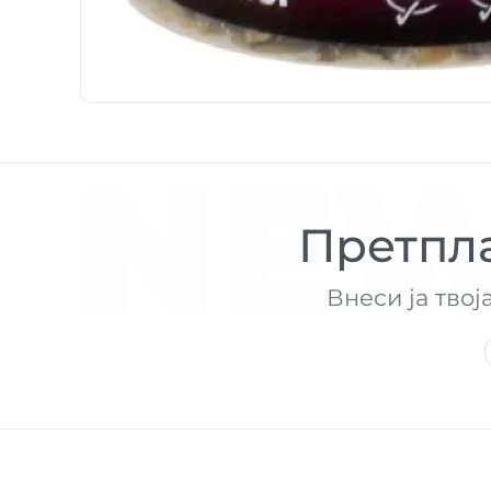
NEW
Претпла
Внеси ја твој