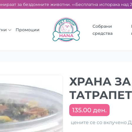
ираат за бездомните животни. ‹‹‹
Бесплатна испорака над 2000
Собрани
тни
Промоции
средства
ХРАНА ЗА
ТАТРАПЕТ
135.00 ден.
цените се со вклучено 