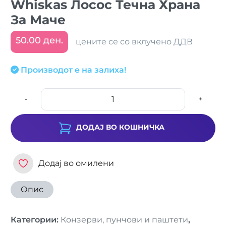
Whiskas Лосос Течна Храна
За Маче
50.00 ден.
цените се со вклучено ДДВ
Производот е на залиха!
-
+
ДОДАЈ ВО КОШНИЧКА
Додај во омилени
Опис
Категории
:
Конзерви, пунчови и паштети
,