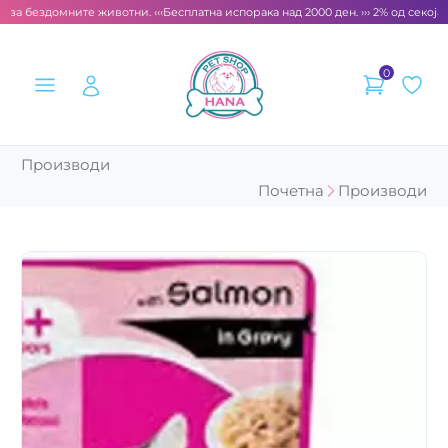
 за бездомните животни. ‹‹‹
Бесплатна испорака над 2000 ден. ››› 2% од секоја 
0
Производи
Почетна
Производи