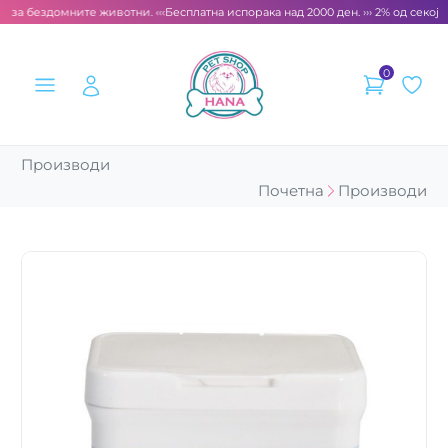
т за бездомните животни. ‹‹‹
Бесплатна испорака над 2000 ден. ››› 2% од секоја 
0
Производи
Почетна
Производи