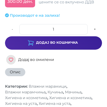
300.00 ден.
цените се со вклучено ДДВ
Производот е на залиха!
-
+
ДОДАЈ ВО КОШНИЧКА
Додај во омилени
Опис
Категории
:
Влажни марамици
,
Влажни марамчиња
,
Кучиња
,
Мачиња
,
Хигиена и козметика
,
Хигиена и козметика
,
Хигиена на уста
,
Хигиена на уста
,