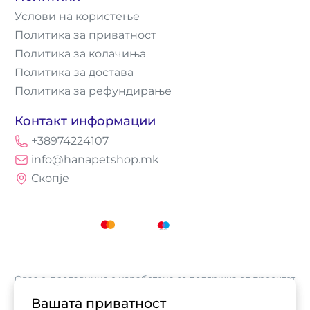
Услови на користење
Политика за приватност
Политика за колачиња
Политика за достава
Политика за рефундирање
Контакт информации
+38974224107
info@hanapetshop.mk
Скопје
Оваа е-продавница е изработена со поддршка од проектот
„Е-трговија: Супермоќ за локалните бизниси vol.2",
Вашата приватност