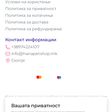
Услови на користење
Политика за приватност
Политика за колачиња
Политика за достава
Политика за рефундирање
Контакт информации
+38974224107
info@hanapetshop.mk
Скопје
Оваа е-продавница е изработена со поддршка од проектот
„Е-трговија: Супермоќ за локалните бизниси vol.2",
Вашата приватност
кој е имплементиран од
Асоцијација за е-трговија на
Ние користиме колачиња за да ви го овозможиме