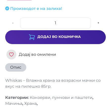
Производот е на залиха!
-
+
ДОДАЈ ВО КОШНИЧКА
Додај во омилени
Опис
Whiskas – Влажна храна за возрасни мачки со
вкус на пилешко 85гр.
Категории
:
Конзерви, пунчови и паштети
,
Мачиња
,
Храна
,