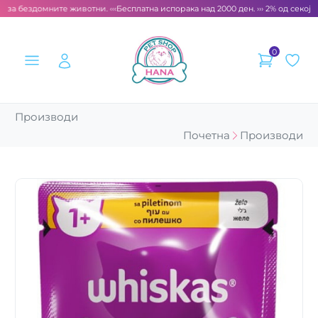
 за бездомните животни. ‹‹‹
Бесплатна испорака над 2000 ден. ››› 2% од секоја 
0
Производи
Почетна
Производи