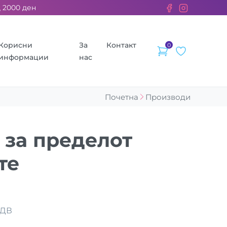
00 ден. ››› 2% од секоја сметка се донираат за бездомните жи
Корисни
За
Контакт
0
информации
нас
Почетна
Производи
а за пределот
те
ДДВ