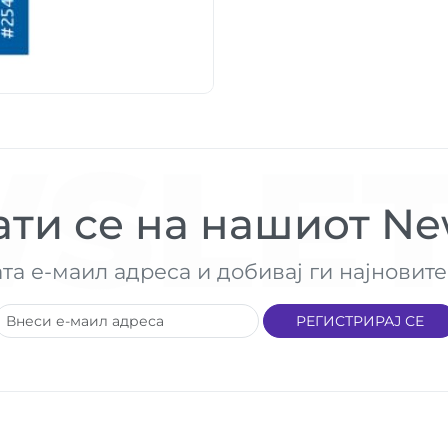
SLET
ти се на нашиот New
ата е-маил адреса и добивај ги најнови
РЕГИСТРИРАЈ СЕ