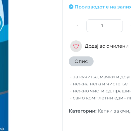
Производот е на залих
-
Додај во омилени
Опис
- за кучиња, мачки и др
- нежна нега и чистење
- нежно чисти од прашин
- само комплетни едини
Категории
:
Капки за очи