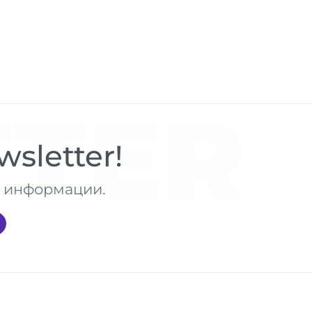
TER
sletter!
те информации.