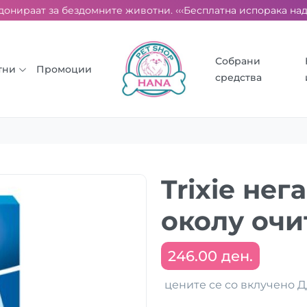
онираат за бездомните животни. ‹‹‹
Бесплатна испорака над 20
Собрани
тни
Промоции
средства
Trixie нег
околу очи
246.00 ден.
цените се со вклучено 