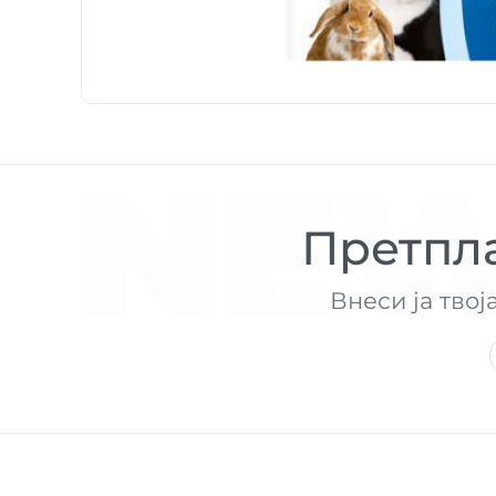
NEW
Претпла
Внеси ја твој