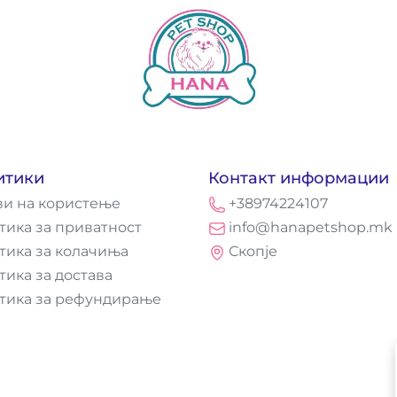
итики
Контакт информации
ви на користење
+38974224107
тика за приватност
info@hanapetshop.mk
тика за колачиња
Скопје
тика за достава
тика за рефундирање