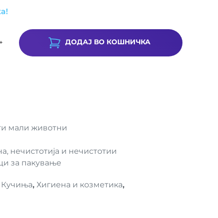
а!
ДОДАЈ ВО КОШНИЧКА
+
уги мали животни
а, нечистотија и нечистотии
ци за пакување
,
Кучиња
,
Хигиена и козметика
,