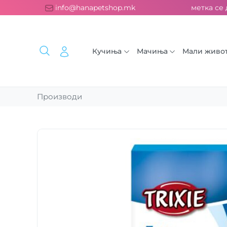
есплатна испорака над 2000 ден. ››› 2% од секоја сметка се д
info@hanapetshop.mk
Кучиња
Мачиња
Мали живо
Производи