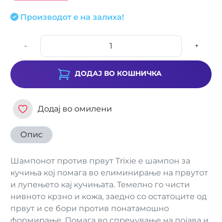
Производот е на залиха!
-
+
ДОДАЈ ВО КОШНИЧКА
Додај во омилени
Опис
Шампонот против првут Trixie е шампон за
кучиња кој помага во елиминирање на првутот
и лупењето кај кучињата. Темелно го чисти
нивното крзно и кожа, заедно со остатоците од
првут и се бори против понатамошно
формирање. Помага во спречување на појава и