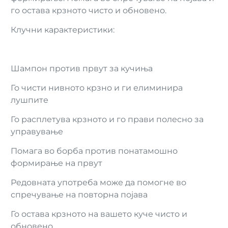
го остава крзното чисто и обновено.
Клучни карактеристики:
Шампон против првут за кучиња
Го чисти нивното крзно и ги елиминира
лушпите
Го расплетува крзното и го прави полесно за
управување
Помага во борба против понатамошно
формирање на првут
Редовната употреба може да помогне во
спречување на повторна појава
Го остава крзното на вашето куче чисто и
обновено