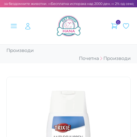
т за бездомните животни. ‹‹‹
Бесплатна испорака над 2000 ден. ››› 2% од секоја
0
Производи
Почетна
Производи