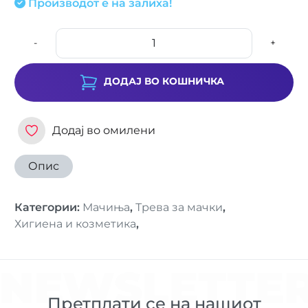
Производот е на залиха!
-
+
ДОДАЈ ВО КОШНИЧКА
Додај во омилени
Опис
Категории
:
Мачиња
,
Трева за мачки
,
Хигиена и козметика
,
NEWSLETTE
Претплати се на нашиот