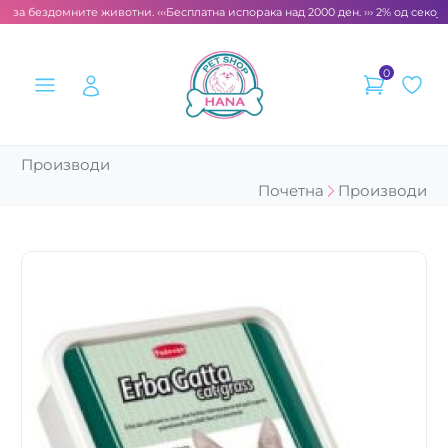
т за бездомните животни. ‹‹‹
Бесплатна испорака над 2000 ден. ››› 2% од секоја
0
Производи
Почетна
Производи