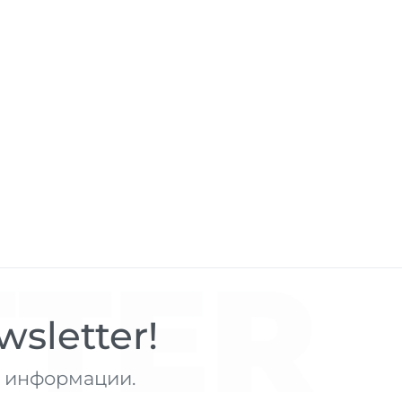
TER
sletter!
те информации.