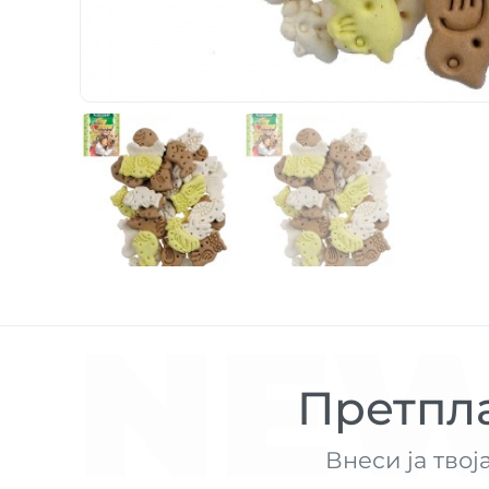
NEW
Претпла
Внеси ја твој