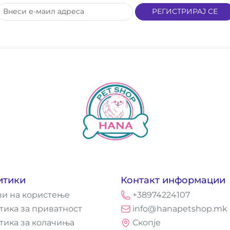
РЕГИСТРИРАЈ СЕ
итики
Контакт информации
ви на користење
+38974224107
тика за приватност
info@hanapetshop.mk
тика за колачиња
Скопје