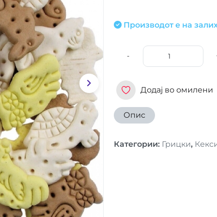
Производот е на залих
-
Додај во омилени
Опис
Категории
:
Грицки
,
Кекс