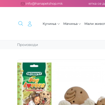
платна испорака над 2000 ден. ››› 2% од секоја сметка се до
info@hanapetshop.mk
Кучиња
Мачиња
Мали живо
Производи