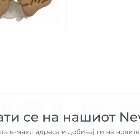
SLET
ти се на нашиот New
ата е-маил адреса и добивај ги најнови