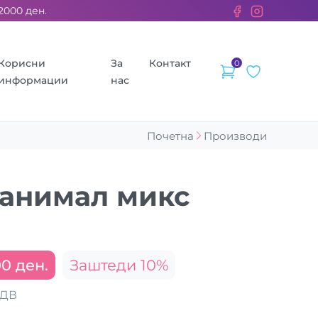
 ден. ››› 2% од секоја сметка се донираат за бездомните жив
Корисни
За
Контакт
0
информации
нас
Почетна
Производи
 анимал микс
0 ден.
Заштеди 10%
ДДВ