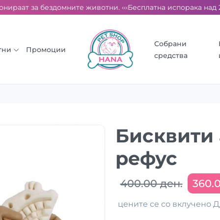
нираат за бездомните животни. ‹‹‹
Бесплатна испорака над 2000
Собрани
тни
Промоции
средства
Бисквити
рефус
400.00 ден.
360.0
цените се со вклучено 