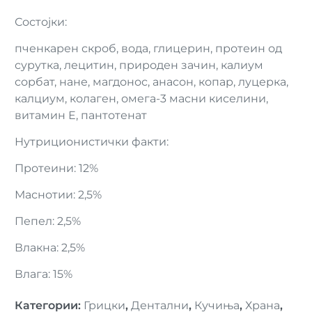
Состојки:
пченкарен скроб, вода, глицерин, протеин од
сурутка, лецитин, природен зачин, калиум
сорбат, нане, магдонос, анасон, копар, луцерка,
калциум, колаген, омега-3 масни киселини,
витамин Е, пантотенат
Нутриционистички факти:
Протеини: 12%
Маснотии: 2,5%
Пепел: 2,5%
Влакна: 2,5%
Влага: 15%
Категории
:
Грицки
,
Дентални
,
Кучиња
,
Храна
,