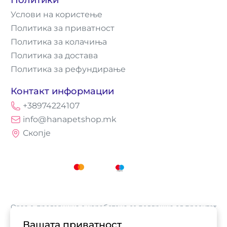
Услови на користење
Политика за приватност
Политика за колачиња
Политика за достава
Политика за рефундирање
Контакт информации
+38974224107
info@hanapetshop.mk
Скопје
Оваа е-продавница е изработена со поддршка од проектот
„Е-трговија: Супермоќ за локалните бизниси vol.2",
Вашата приватност