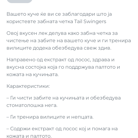
Вашето куче ќе ви се заблагодари што ја
користевте забната четка Tail Swingers
Овој вкусен лек делува како забна четка за
чистење на забите на вашето куче и ги тренира
вилиците додека обезбедува свеж здив.
Направено од екстракт од лосос, здрава и
вкусна состојка која го поддржува палтото и
кожата на кучињата.
Карактеристики:
– Ги чисти забите на кучињата и обезбедува
стоматолошка нега.
– Ги тренира вилиците и непцата.
– Содржи екстракт од лосос кој и помага на
кожата и палтото.