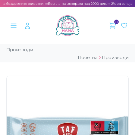
за бездомните животни. ‹‹‹
Бесплатна испорака над 2000 ден. ››› 2% од секоја с
0
Производи
Почетна
Производи