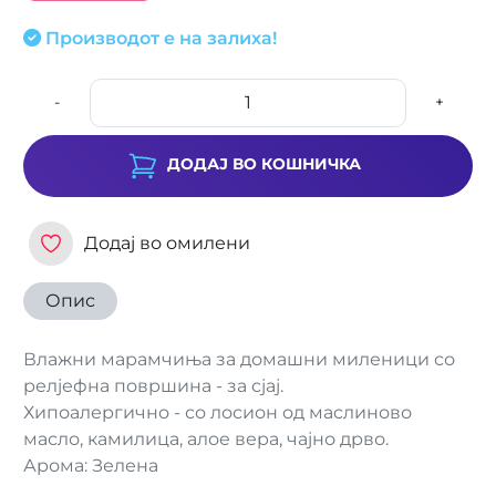
Производот е на залиха!
-
+
ДОДАЈ ВО КОШНИЧКА
Додај во омилени
Опис
Влажни марамчиња за домашни миленици со
релјефна површина - за сјај.
Хипоалергично - со лосион од маслиново
масло, камилица, алое вера, чајно дрво.
Арома: Зелена