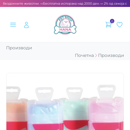
 бездомните животни. ‹‹‹
Бесплатна испорака над 2000 ден. ››› 2% од секоја сме
0
Производи
Почетна
Производи