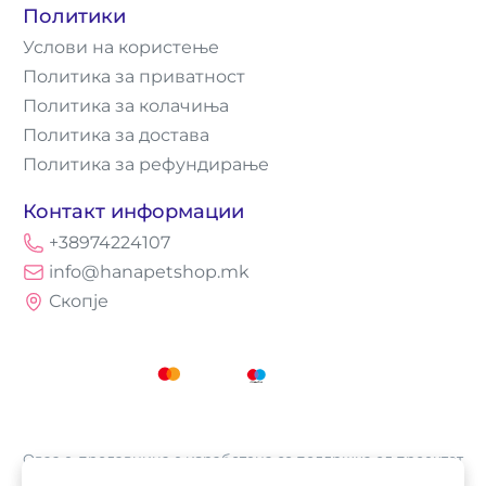
Политики
Услови на користење
Политика за приватност
Политика за колачиња
Политика за достава
Политика за рефундирање
Контакт информации
+38974224107
info@hanapetshop.mk
Скопје
Оваа е-продавница е изработена со поддршка од проектот
„Е-трговија: Супермоќ за локалните бизниси vol.2",