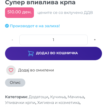
Супер впивлива крпа
510.00 ден.
цените се со вклучено ДДВ
Производот е на залиха!
-
+
ДОДАЈ ВО КОШНИЧКА
Додај во омилени
Опис
Категории
:
Додатоци
,
Кучиња
,
Мачиња
,
Упивачки крпи
,
Хигиена и козметика
,