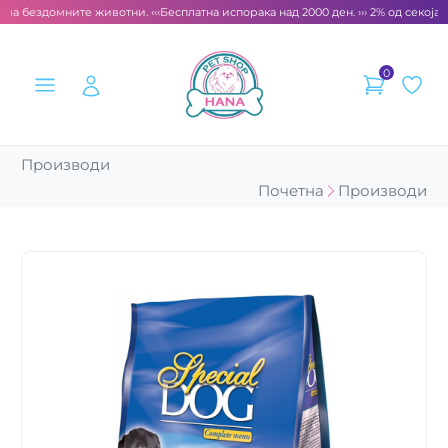
 за бездомните животни. ‹‹‹
Бесплатна испорака над 2000 ден. ››› 2% од секоја с
0
Производи
Почетна
Производи