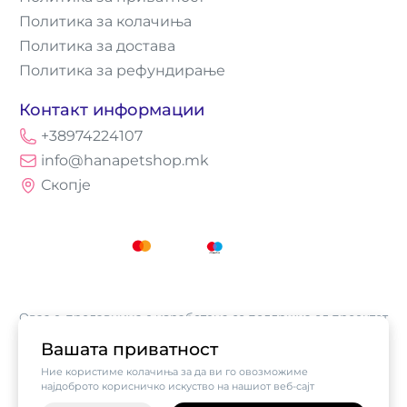
Политика за колачиња
Политика за достава
Политика за рефундирање
Контакт информации
+38974224107
info@hanapetshop.mk
Скопје
Оваа е-продавница е изработена со поддршка од проектот
„Е-трговија: Супермоќ за локалните бизниси vol.2",
Вашата приватност
кој е имплементиран од
Асоцијација за е-трговија на
Ние користиме колачиња за да ви го овозможиме
Северна Македонија
, а поддржан од компанијата Visa.
најдоброто корисничко искуство на нашиот веб-сајт