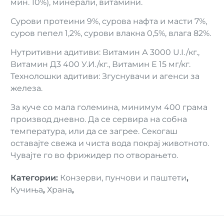
мин. 10%), минерали, витамини.
Сурови протеини 9%, сурова нафта и масти 7%,
суров пепел 1,2%, сурови влакна 0,5%, влага 82%.
Нутритивни адитиви: Витамин А 3000 U.I./кг.,
Витамин Д3 400 У.И./кг., Витамин Е 15 мг/кг.
Технолошки адитиви: Згуснувачи и агенси за
железа.
За куче со мала големина, минимум 400 грама
производ дневно. Да се сервира на собна
температура, или да се загрее. Секогаш
оставајте свежа и чиста вода покрај животното.
Чувајте го во фрижидер по отворањето.
Категории
:
Конзерви, пунчови и паштети
,
Кучиња
,
Храна
,