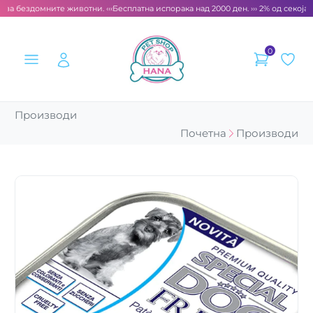
 за бездомните животни. ‹‹‹
Бесплатна испорака над 2000 ден. ››› 2% од секоја 
0
Производи
Почетна
Производи