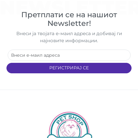
NEWSLETTE
Претплати се на нашиот
Newsletter!
Внеси ја твојата е-маил адреса и добивај ги
најновите информации.
РЕГИСТРИРАЈ СЕ