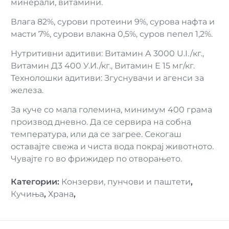
минерали, витамини.
Влага 82%, сурови протеини 9%, сурова нафта и
масти 7%, сурови влакна 0,5%, суров пепел 1,2%.
Нутритивни адитиви: Витамин А 3000 U.I./кг.,
Витамин Д3 400 У.И./кг., Витамин Е 15 мг/кг.
Технолошки адитиви: Згуснувачи и агенси за
железа.
За куче со мала големина, минимум 400 грама
производ дневно. Да се сервира на собна
температура, или да се загрее. Секогаш
оставајте свежа и чиста вода покрај животното.
Чувајте го во фрижидер по отворањето.
Категории
:
Конзерви, пунчови и паштети
,
Кучиња
,
Храна
,