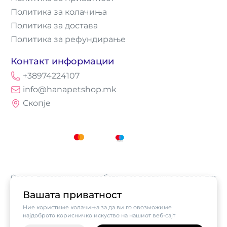
Политика за колачиња
Политика за достава
Политика за рефундирање
Контакт информации
+38974224107
info@hanapetshop.mk
Скопје
Оваа е-продавница е изработена со поддршка од проектот
„Е-трговија: Супермоќ за локалните бизниси vol.2",
Вашата приватност
кој е имплементиран од
Асоцијација за е-трговија на
Ние користиме колачиња за да ви го овозможиме
Северна Македонија
, а поддржан од компанијата Visa.
најдоброто корисничко искуство на нашиот веб-сајт