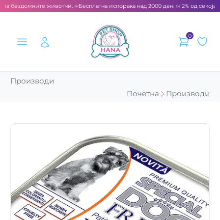
 за бездомните животни. ‹‹‹
Бесплатна испорака над 2000 ден. ››› 2% од секоја с
0
Производи
Почетна
Производи