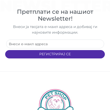
NEWSLETTE
Претплати се на нашиот
Newsletter!
Внеси ја твојата е-маил адреса и добивај ги
најновите информации.
РЕГИСТРИРАЈ СЕ