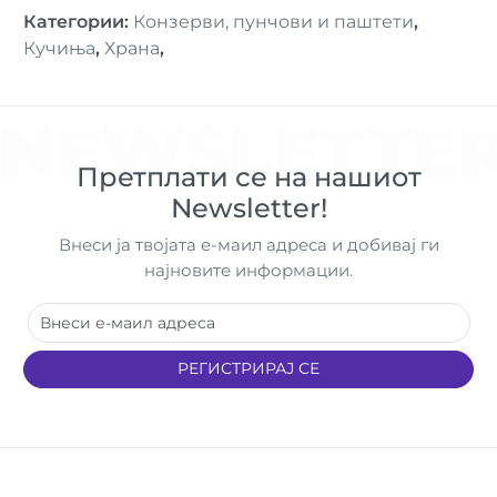
Категории
:
Конзерви, пунчови и паштети
,
Кучиња
,
Храна
,
NEWSLETTE
Претплати се на нашиот
Newsletter!
Внеси ја твојата е-маил адреса и добивај ги
најновите информации.
РЕГИСТРИРАЈ СЕ