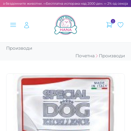
за бездомните животни. ‹‹‹
Бесплатна испорака над 2000 ден. ››› 2% од секоја с
0
Производи
Почетна
Производи