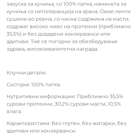
закуска за кучиња, со 100% патка, наменета за
кучиња со нетолеранција на храна. Овие ленти
сушени во рерна, со ниска содржина на масти,
содржат високо ниво на протеини (приближно
35,5%) и без додадени конзерванси или
адитиви. Тие се погодни за обезбедување
здрава, висококвалитетна награда.
Клучни детали:
Состојки: 100% патка.
Нутритивни информации: Приближно 35,5%
сурови протеини, 30,2% сурови масти, 10,5%
влага.
Карактеристики: Без глутен, без житарки, без
адитиви или конзерванси.