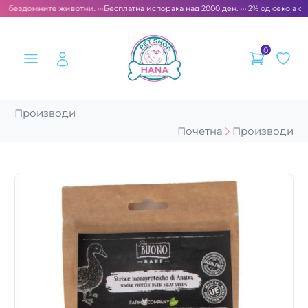
а бездомните животни. ‹‹‹
Бесплатна испорака над 2000 ден. ››› 2% од секоја см
0
Производи
Почетна
Производи