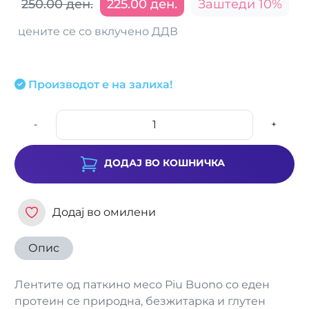
250.00 ден.
225.00 ден.
Заштеди 10%
цените се со вклучено ДДВ
Производот е на залиха!
-
+
ДОДАЈ ВО КОШНИЧКА
Додај во омилени
Опис
Лентите од паткино месо Piu Buono со еден
протеин се природна, безжитарка и глутен