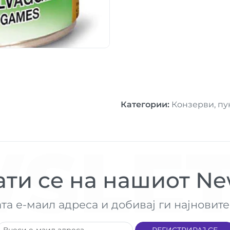
Категории
:
Конзерви, пу
SLET
ти се на нашиот New
ата е-маил адреса и добивај ги најнови
РЕГИСТРИРАЈ СЕ