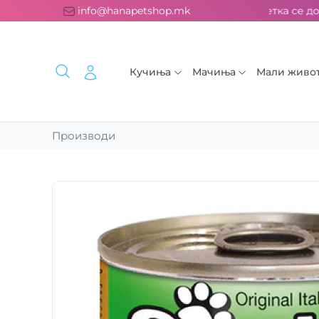
латна испорака над 2000 ден. ››› 2% од секоја сметка се дон
info@hanapetshop.mk
Кучиња
Мачиња
Мали живо
Производи