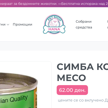
ираат за бездомните животни. ‹‹‹
Бесплатна испорака над 2000 
Собрани
тни
Промоции
средства
СИМБА К
МЕСО
62.00 ден.
цените се со вклучено 