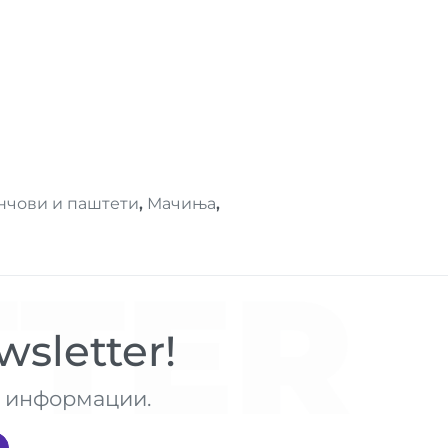
нчови и паштети
,
Мачиња
,
TER
sletter!
те информации.