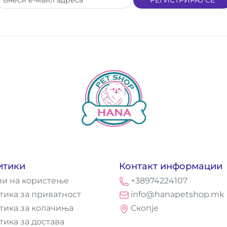
итики
Контакт информации
ви на користење
+38974224107
тика за приватност
info@hanapetshop.mk
тика за колачиња
Скопје
тика за достава