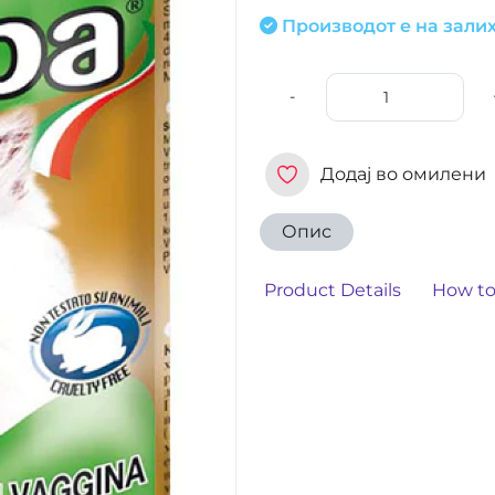
Производот е на залих
-
Додај во омилени
Опис
Product Details
How to 