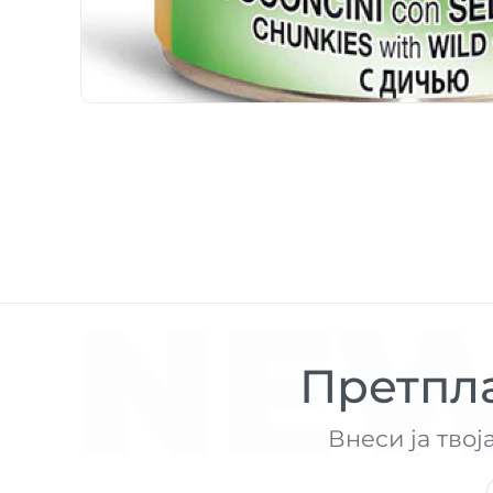
NEW
Претпла
Внеси ја твој