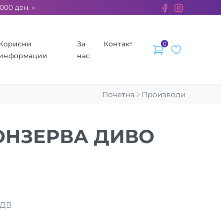
ден. ››› 2% од секоја сметка се донираат за бездомните живо
Корисни
За
Контакт
0
информации
нас
Почетна
Производи
ОНЗЕРВА ДИВО
ДДВ