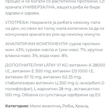
процес и се богати со растителни протеини. Со
храната УНИВЕРЗАЛНА, вашата риба ќе биде
здрава и здрава.
УПОТРЕБА: Нахранете ја рибата неколку пати
на ден, но само во толку мала количина за да се
консумира храната во рок од неколку минути.
АНАЛИТИЧКИ КОМПОНЕНТИ: суров протеин
мин. 43%, сурови масла и туки макс. 7%, крупни
влакна макс. 3%, вода макс. 8%.
ДОПОЛНИТЕЛНИ LÁTKY V1 KG: витамин А 28000
I.E., витамин Е 300 mg, витамин D3 1000 I.E,
витамин Б1 15 mg, витамин Б2 25 mg,
стабилизиран витамин Ц 250 mg (L-аскорбил-2-
полифосфат), L-карнитин 28 mg , астаксантин
100 mg. Обоена со супстанци одобрени од ЕУ.
Категории
:
Мали животни
,
Риби
,
Храна
,