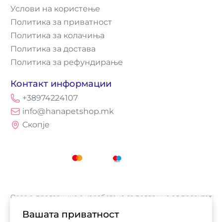
Услови на користење
Политика за приватност
Политика за колачиња
Политика за достава
Политика за рефундирање
Контакт информации
+38974224107
info@hanapetshop.mk
Скопје
Оваа е-продавница е изработена со поддршка од проектот
„Е-трговија: Супермоќ за локалните бизниси vol.2",
Вашата приватност
кој е имплементиран од
Асоцијација за е-трговија на