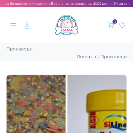
т за бездомните животни. ‹‹‹
Бесплатна испорака над 2000 ден. ››› 2% од секоја
0
Производи
Почетна
Производи