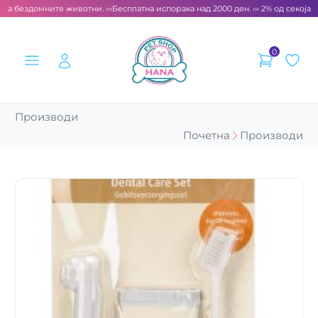
за бездомните животни. ‹‹‹
Бесплатна испорака над 2000 ден. ››› 2% од секоја с
0
Производи
Почетна
Производи