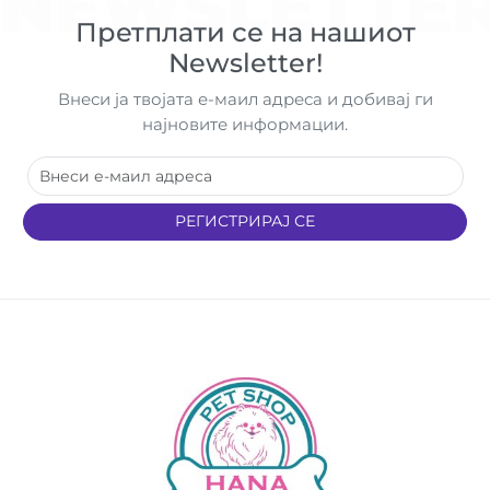
NEWSLETTE
Претплати се на нашиот
Newsletter!
Внеси ја твојата е-маил адреса и добивај ги
најновите информации.
РЕГИСТРИРАЈ СЕ