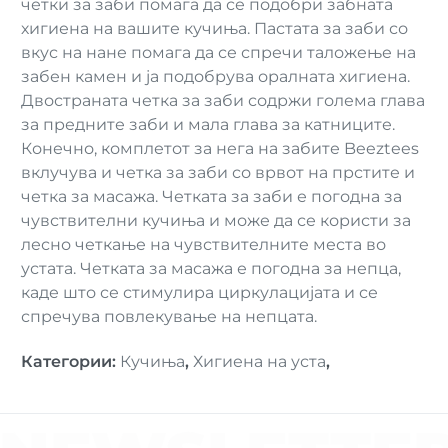
четки за заби помага да се подобри забната
хигиена на вашите кучиња. Пастата за заби со
вкус на нане помага да се спречи таложење на
забен камен и ја подобрува оралната хигиена.
Двостраната четка за заби содржи голема глава
за предните заби и мала глава за катниците.
Конечно, комплетот за нега на забите Beeztees
вклучува и четка за заби со врвот на прстите и
четка за масажа. Четката за заби е погодна за
чувствителни кучиња и може да се користи за
лесно четкање на чувствителните места во
устата. Четката за масажа е погодна за непца,
каде што се стимулира циркулацијата и се
спречува повлекување на непцата.
Категории
:
Кучиња
,
Хигиена на уста
,